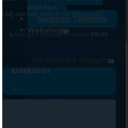
Klanten
(wij werken alleen op afspraak)
Senioren Telefonie
Webshop
●
Morgen geopend vanaf
09:00
🔥 Outlet Deals
Electronica & Gadgets
Bekijk kaart
Telefoon
Tablet
Laptop
Smartwatch
Slimme
Producten