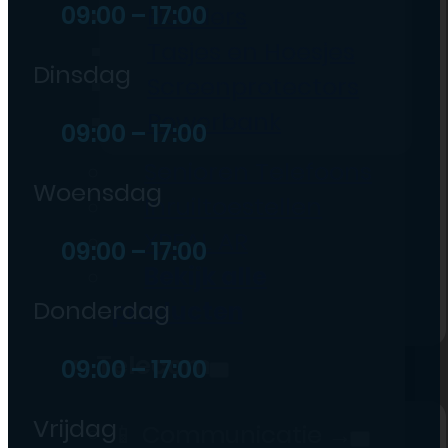
09:00 – 17:00
Houders
Tasjes en Hoesjes
Dinsdag
Screenprotectors
Powerbank
09:00 – 17:00
Senioren Telefoons
Woensdag
Inruiltoestellen
XREAL AR
09:00 – 17:00
Bekijk alle
Donderdag
producten
Telecom
09:00 – 17:00
Vrijdag
📱 Communicatie →