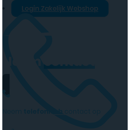
Login Zakelijk Webshop
Neem
contact
op
Neem
telefonisch
contact op