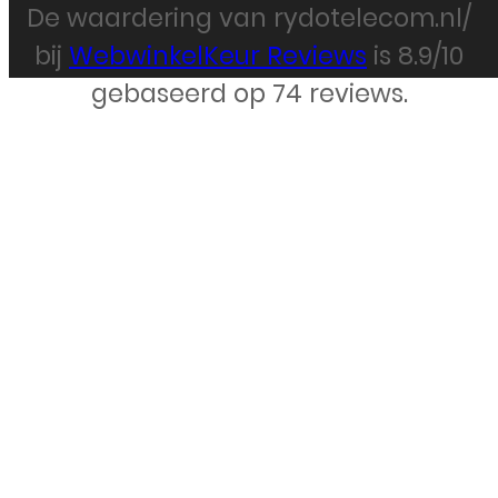
De waardering van rydotelecom.nl/
Webdesign – Rydo Telecom
bij
WebwinkelKeur Reviews
is 8.9/10
gebaseerd op 74 reviews.