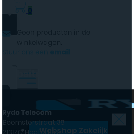
0206973068
0
Geen producten in de
winkelwagen.
Stuur ons een
email
website@rydotelecom.nl
Rydo Telecom
Beemsterstraat 38
Webshop Zakelijk
2131ZC Hoofddorp