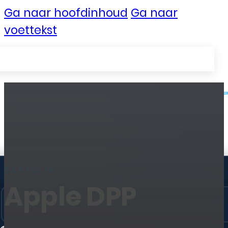
Ga naar hoofdinhoud
Ga naar
voettekst
Zakelijke Telecom
ZAKELIJK
📱 Communicatie →
Apple DPP
Mobiel
VoIP