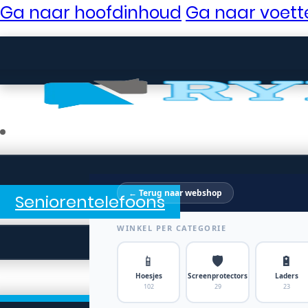
Ga naar hoofdinhoud
Ga naar voett
← Terug naar webshop
Seniorentelefoons
WINKEL PER CATEGORIE
📱
🛡️
🔋
Hoesjes
Screenprotectors
Laders
102
29
23