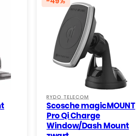
-49%
,
,
,
RYDO TELECOM
t
Scosche magicMOUNT
Pro Qi Charge
Window/Dash Mount
zwart