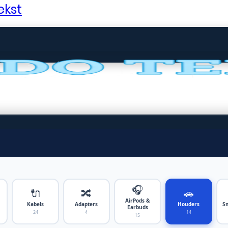
ekst
🎧
🔌
🔀
🚗
AirPods &
Kabels
Adapters
Houders
S
Earbuds
24
4
14
15