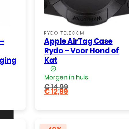
worden
op
de
,
,
,
,
productpagina
RYDO TELECOM
–
Apple AirTag Case
Rydo – Voor Hond of
iging
Kat
Morgen in huis
€
14,99
€
12,99
Oorspronkelijke
Huidige
prijs
prijs
was:
is:
€ 14,99.
€ 12,99.