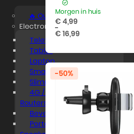
Morgen in huis
🔥 Outlet Deals
€
4,99
Electronica & Gadgets
-
€
16,99
Prijsklasse:
Telefoon
€ 4,99
Tablet
tot
€ 16,99
Laptop
Smartwatch
-50%
Slimme Producten
4G / 5G Modems en
Routers
Beveling Camera
Portable (Bluetooth)