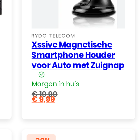
,
,
RYDO TELECOM
Xssive Magnetische
Smartphone Houder
voor Auto met Zuignap
Morgen in huis
€
19,99
€
9,99
Oorspronkelijke
Huidige
prijs
prijs
was:
is:
€ 19,99.
€ 9,99.