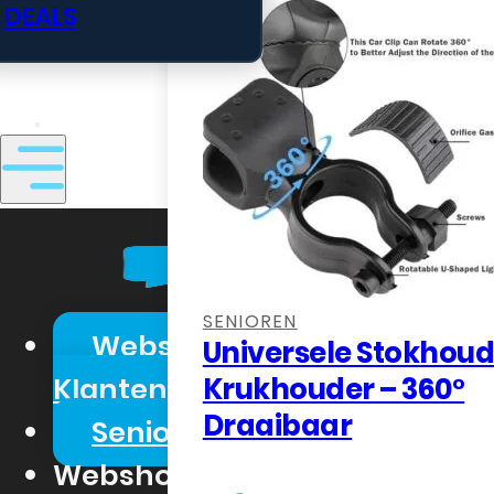
DEALS
Geen producten in de winkelwage
,
SENIOREN
Webshop Zakelijk
Universele Stokhoud
Klanten
Krukhouder – 360°
Draaibaar
Senioren Telefonie
Webshop