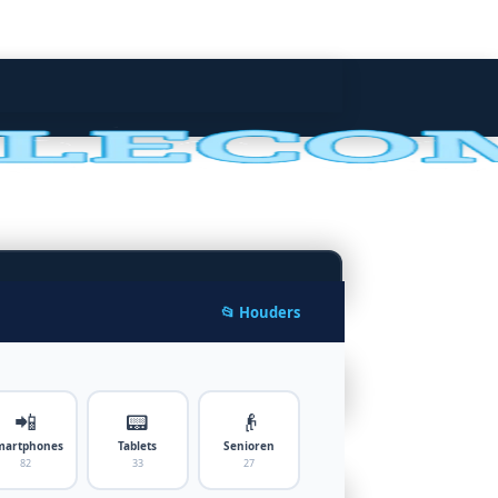
📂 Houders
📲
📟
👴
martphones
Tablets
Senioren
82
33
27