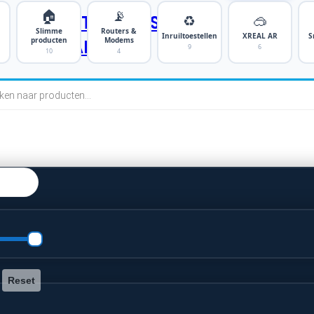
🏠
📡
♻️
🥽
SMARTPHONES
Slimme
Routers &
Inruiltoestellen
XREAL AR
S
producten
Modems
TABLETS
9
6
10
4
cten
n
Reset