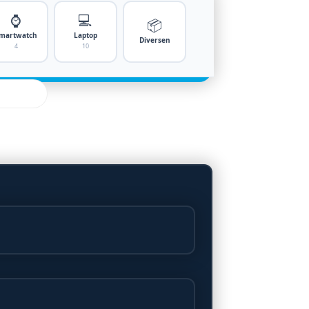
⌚
💻
📦
martwatch
Laptop
Diversen
4
10