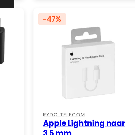
€ 14,99.
€ 9,99.
-47%
,
,
RYDO TELECOM
Apple Lightning naar
1
3,5 mm