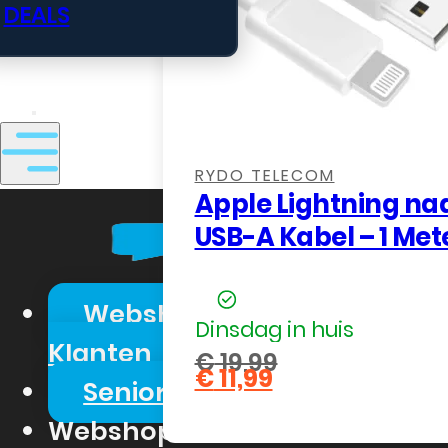
DEALS
Geen producten in de winkelwage
,
RYDO TELECOM
Apple Lightning na
USB-A Kabel – 1 Met
Webshop Zakelijk
Dinsdag in huis
Klanten
€
19,99
€
11,99
Oorspronkelijke
Senioren Telefonie
Huidige
prijs
prijs
was:
Webshop
is: