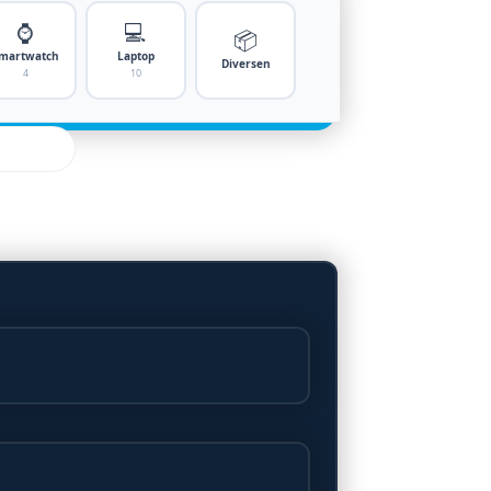
⌚
💻
📦
martwatch
Laptop
Diversen
4
10