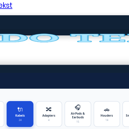
ekst
🎧
🔌
🔀
🚗
AirPods &
Kabels
Adapters
Houders
S
Earbuds
24
4
14
15