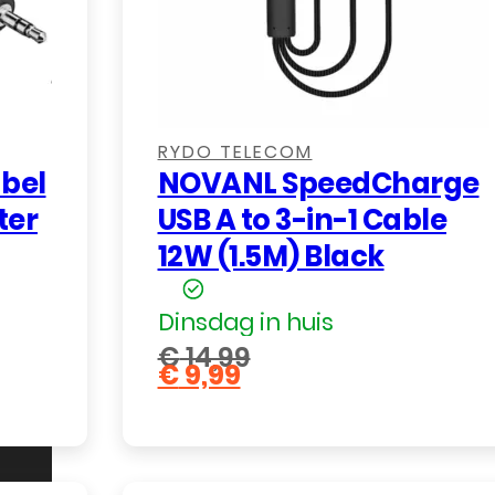
,
RYDO TELECOM
abel
NOVANL SpeedCharge
ter
USB A to 3-in-1 Cable
12W (1.5M) Black
Dinsdag in huis
€
14,99
€
9,99
Oorspronkelijke
Huidige
prijs
prijs
was:
is:
€ 14,99.
€ 9,99.