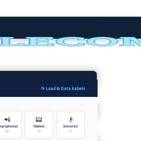
📂 Laad & Data kabels
📲
📟
👴
martphones
Tablets
Senioren
82
33
27