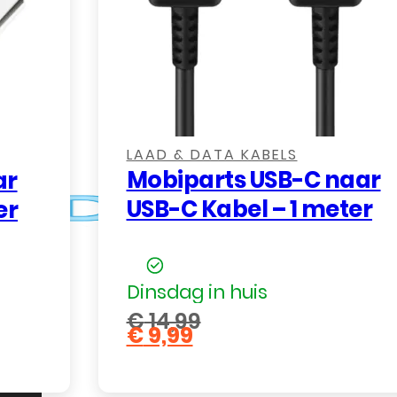
n.
LAAD & DATA KABELS
Mobiparts USB-C naar
ar
USB-C Kabel – 1 meter
er
Dinsdag in huis
€
14,99
€
9,99
Oorspronkelijke
Huidige
prijs
prijs
was:
is: