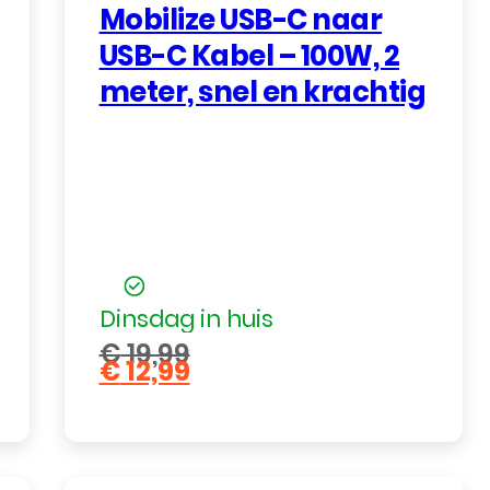
Mobilize USB-C naar
USB-C Kabel – 100W, 2
meter, snel en krachtig
Dinsdag in huis
€
19,99
€
12,99
Oorspronkelijke
Huidige
prijs
prijs
was:
is:
€ 19,99.
€ 12,99.