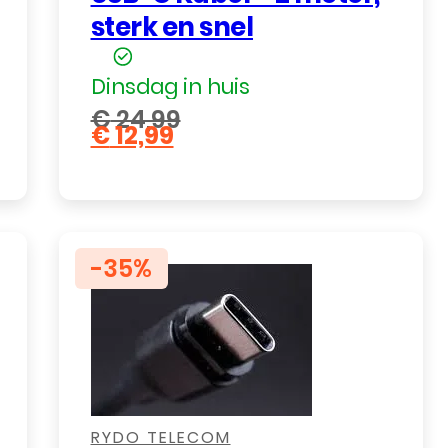
sterk en snel
Dinsdag in huis
€
24,99
€
12,99
Oorspronkelijke
Huidige
prijs
prijs
was:
is:
€ 24,99.
€ 12,99.
-35%
,
,
RYDO TELECOM