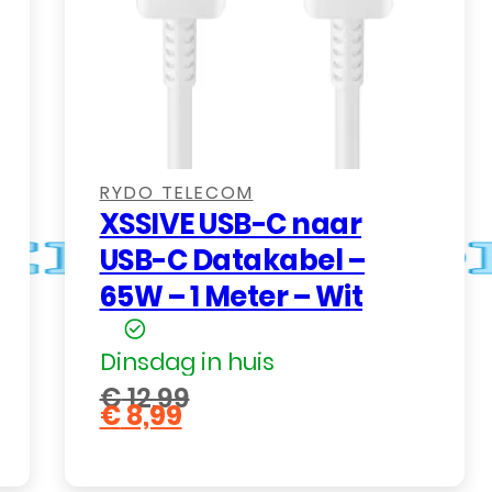
,
,
RYDO TELECOM
XSSIVE USB-C naar
USB-C Datakabel –
65W – 1 Meter – Wit
Dinsdag in huis
€
12,99
€
8,99
Oorspronkelijke
Huidige
prijs
prijs
was:
is: