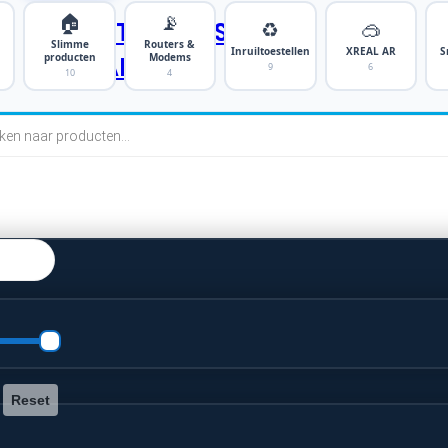
🏠
📡
♻️
🥽
SMARTPHONES
Slimme
Routers &
Inruiltoestellen
XREAL AR
S
producten
Modems
TABLETS
9
6
10
4
cten
n
Reset