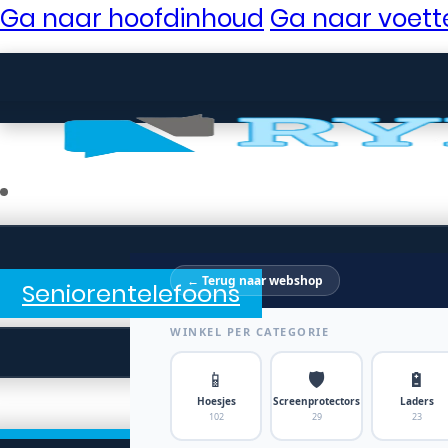
Ga naar hoofdinhoud
Ga naar voett
← Terug naar webshop
Seniorentelefoons
WINKEL PER CATEGORIE
📱
🛡️
🔋
Hoesjes
Screenprotectors
Laders
102
29
23