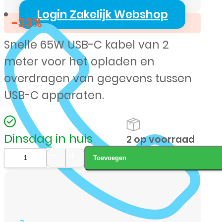
prijs
prijs
Login Zakelijk Webshop
-33%
was:
is:
Snelle 65W USB-C kabel van 2
€ 14,99.
€ 9,99.
meter voor het opladen en
overdragen van gegevens tussen
USB-C apparaten.
Dinsdag in huis
2 op voorraad
Toevoegen
XSSIVE
USB-
C
naar