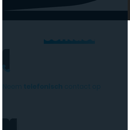
Neem
contact
op
Neem
telefonisch
contact op
0206973068