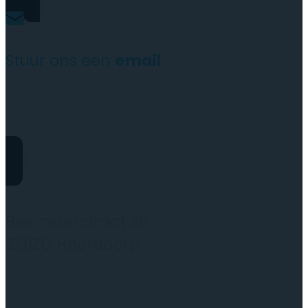
Stuur ons een
email
website@rydotelecom.nl
Rydo Telecom
Beemsterstraat 38
2131ZC Hoofddorp
(wij werken alleen op afspraak)