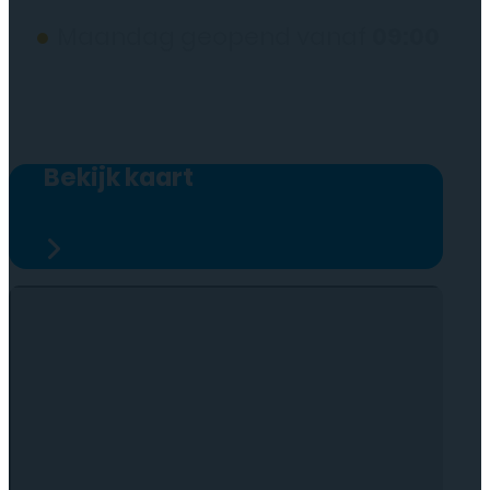
●
Maandag geopend vanaf
09:00
Bekijk kaart