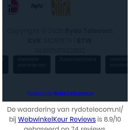
Copyright © 2026
Rydo Telecom
KVK
34281675 |
BTW
NL001531532B82
id
Algemene
Privacyverklaring
Levertijd 
voorwaarden
verzendk
Powered by
RydoTelecom
.nl
De waardering van rydotelecom.nl/
Webdesign – Rydo Telecom
bij
WebwinkelKeur Reviews
is 8.9/10
gebaseerd op 74 reviews.