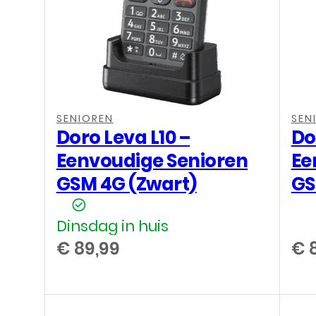
SENIOREN
SEN
Doro Leva L10 –
Do
Eenvoudige Senioren
Ee
GSM 4G (Zwart)
GS
Dinsdag in huis
€
89,99
€
8