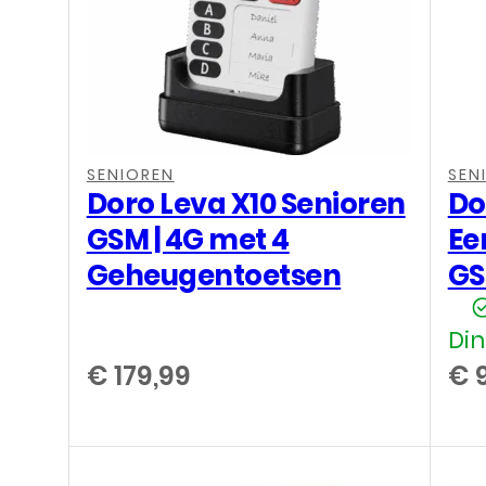
SENIOREN
SEN
Doro Leva X10 Senioren
Do
GSM | 4G met 4
Ee
Geheugentoetsen
GS
Din
€
179,99
€
9