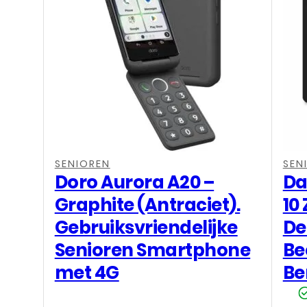
SENIOREN
SEN
Doro Aurora A20 –
Da
Graphite (Antraciet).
10
Gebruiksvriendelijke
De
Senioren Smartphone
Be
met 4G
Be