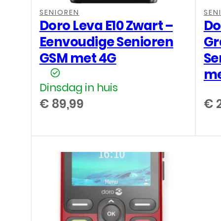
SENIOREN
SEN
Doro Leva E10 Zwart –
Do
Eenvoudige Senioren
Gr
GSM met 4G
Se
me
Dinsdag in huis
€
89,99
€
2