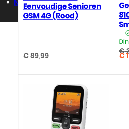
Nieuws
Ge
Eenvoudige Senioren
81
GSM 4G (Rood)
Sm
Din
€
3
€
89,99
€
1
Oo
Hu
pri
pri
wa
is:
€ 3
€ 1