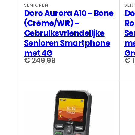
SENIOREN
SEN
Doro Aurora A10 – Bone
Do
(Crème/Wit) –
Ro
Gebruiksvriendelijke
Se
Senioren Smartphone
me
met 4G
Gr
€
249,99
€
1