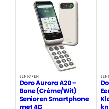
SENIOREN
SEN
Doro Aurora A20 –
Do
Bone (Crème/Wit)
Ee
Senioren Smartphone
Kl
met 4G
kn