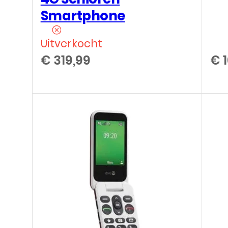
Smartphone
Uitverkocht
€
319,99
€
1