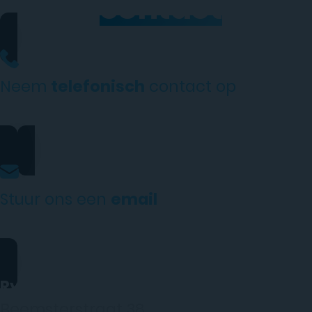
Neem
contact
op
Neem
telefonisch
contact op
0206973068
Stuur ons een
email
website@rydotelecom.nl
Rydo Telecom
Beemsterstraat 38