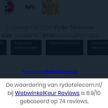
Copyright © 2026
Rydo Telecom
KVK
34281675 |
BTW
NL001531532B82
id
Algemene
Privacyverklaring
Levertijd 
voorwaarden
verzendk
Powered by
RydoTelecom
.nl
De waardering van rydotelecom.nl/
bij
WebwinkelKeur Reviews
is 8.9/10
Webdesign – Rydo Telecom
gebaseerd op 74 reviews.