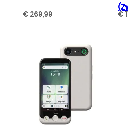
(Z
€
269,99
€
1