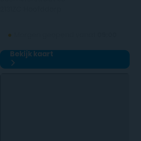
2131ZC Hoofddorp
(wij werken alleen op afspraak)
●
Morgen geopend vanaf
09:00
Bekijk kaart