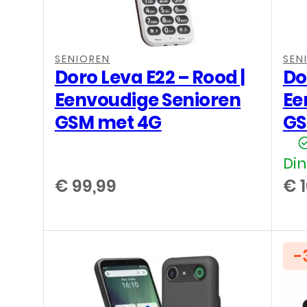
SENIOREN
SEN
Doro Leva E22 – Rood |
Do
Eenvoudige Senioren
Ee
GSM met 4G
GS
Din
€
99,99
€
1
-