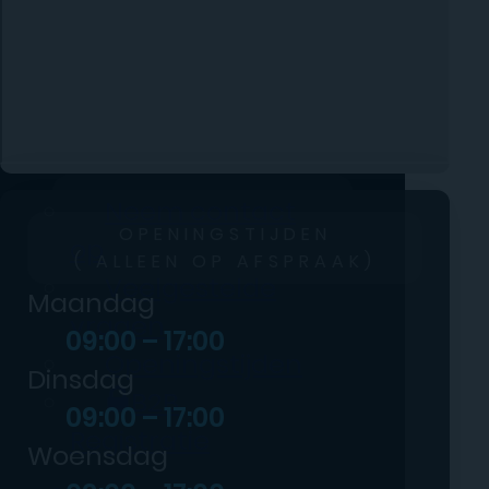
Totaaloplossing
🎯 Aanbiedingen
& Acties
Klantenservice
Neem contact
OPENINGSTIJDEN
op
( ALLEEN OP AFSPRAAK)
Veelgestelde
Maandag
vragen
09:00 – 17:00
Openingstijden
Dinsdag
B2B
09:00 – 17:00
Registratie
Woensdag