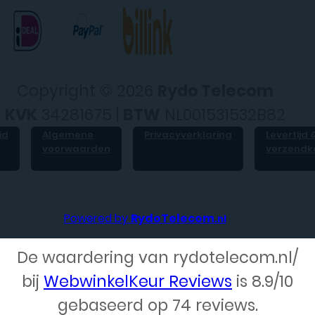
Copyright © 2026
Rydo Telecom
KVK
34281675 |
BTW
NL001531532B82
id
Algemene
Privacyverklaring
Levertijd 
voorwaarden
verzendk
Powered by
RydoTelecom
.nl
De waardering van rydotelecom.nl/
bij
WebwinkelKeur Reviews
is 8.9/10
Webdesign – Rydo Telecom
gebaseerd op 74 reviews.