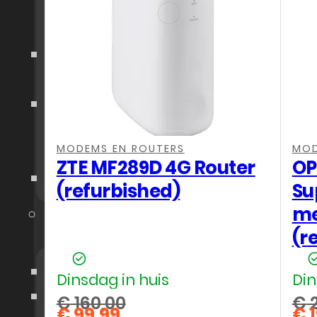
Modems en
Routers
Beveling
Camera
Portable
(Bluetooth)
MODEMS EN ROUTERS
MOD
Speakers
ZTE MF289D 4G Router
OP
Gigaset
(refurbished)
Su
me
Telefoon
(r
Accessoires
AirPods/Earbuds
Dinsdag in huis
Din
Laders
€
160,00
€
2
€
99,99
€
1
Oorspronkelijke
Oo