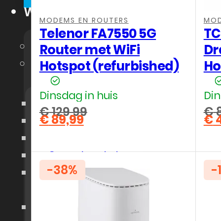
Webshop
MODEMS EN ROUTERS
MOD
Telenor FA7550 5G
TC
🔥 Outlet Deals
Router met WiFi
Dr
Electronica &
Hotspot (refurbished)
Ho
Gadgets
Dinsdag in huis
Din
Telefoon
€
129,99
€
8
€
89,99
€
4
Tablet
Oorspronkelijke
Oo
Huidige
Hu
prijs
pri
Laptop
prijs
pri
was:
wa
is:
is:
Smartwatch
€ 129,99.
€ 8
€ 89,99.
€ 4
-38%
-
Slimme
Producten
4G / 5G