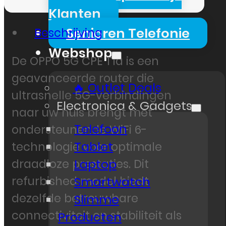
Klanten
Senioren Telefonie
Beschrijving
Webshop
De OPPO 5G CPE T1a is een
geavanceerde router die
🔥 Outlet Deals
ultrasnelle 5G-verbindingen
Electronica & Gadgets
naar uw huis brengt met
Telefoon
ondersteunende WiFi 6-
Tablet
technologie voor optimale
Laptop
draadloze prestaties. Dit
refurbished model biedt
Smartwatch
dezelfde betrouwbare
Slimme
connectiviteit en stabiliteit als
Producten