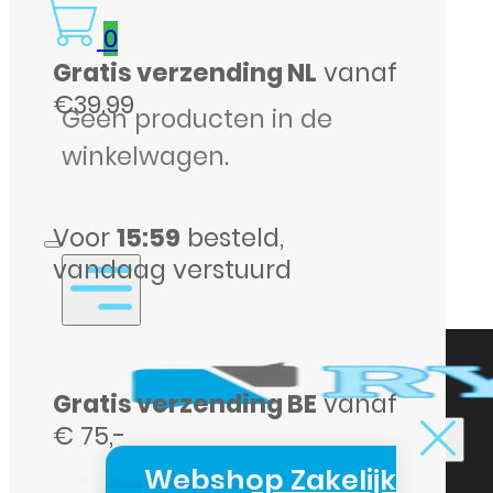
T1a
0
Gratis verzending NL
vanaf
–
€39.99
Supersnelle
Geen producten in de
5G
winkelwagen.
Router
met
Voor
15:59
besteld,
WiFi
vandaag verstuurd
6
(refurbished)
aantal
Gratis verzending BE
vanaf
€ 75,-
Webshop Zakelijk