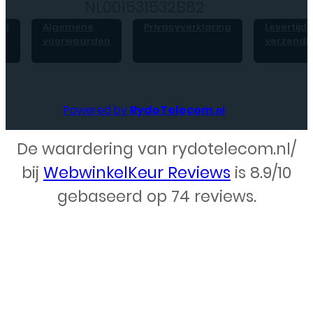
NL001531532B82
id
Algemene
Privacyverklaring
Levertijd 
voorwaarden
verzendk
Powered by
RydoTelecom
.nl
De waardering van rydotelecom.nl/
Webdesign – Rydo Telecom
bij
WebwinkelKeur Reviews
is 8.9/10
gebaseerd op 74 reviews.