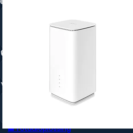
🌐 Connectiviteit →
Glasvezel Internet
5G voor bedrijven
Tijdelijk Internet via 4G/5G
Unlimited 5G Back-UP
🔒 Beveiliging →
Ajax Alarmsysteem
Camera Beveiliging
🏷️ Merken →
Apple
Samsung
Jabra
🏢 Totaaloplossing