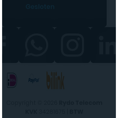
Gesloten
Copyright © 2026
Rydo Telecom
KVK
34281675 |
BTW