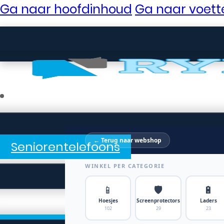
Ga naar hoofdinhoud
Ga naar voett
← Terug naar webshop
Seniorentelefoons
WINKEL PER CATEGORIE
📱
🛡️
🔋
Hoesjes
Screenprotectors
Laders
102
29
23