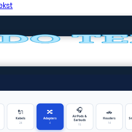
ekst
🎧
🔌
🔀
🚗
AirPods &
Kabels
Adapters
Houders
S
Earbuds
24
4
14
15