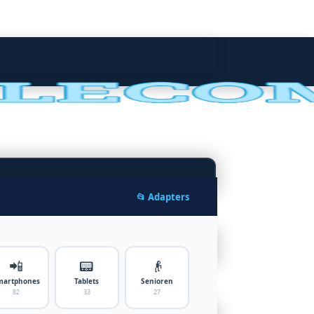
📂 Adapters
📲
📟
👴
martphones
Tablets
Senioren
82
33
27