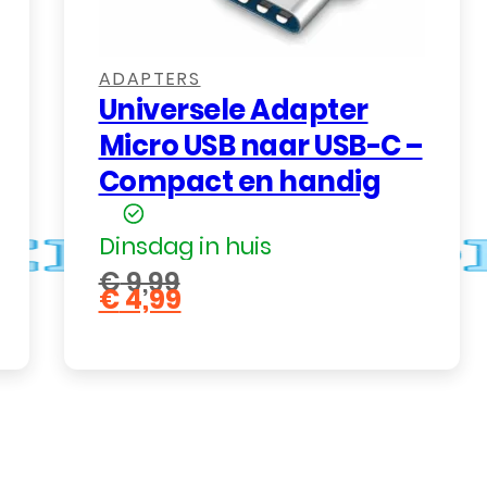
ADAPTERS
Universele Adapter
Micro USB naar USB-C –
Compact en handig
Dinsdag in huis
€
9,99
€
4,99
Oorspronkelijke
Huidige
prijs
prijs
was:
is:
€ 9,99.
€ 4,99.