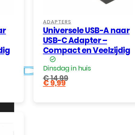
n.
ADAPTERS
ar
Universele USB-A naar
USB-C Adapter –
dig
Compact en Veelzijdig
Dinsdag in huis
€
14,99
€
9,99
Oorspronkelijke
Huidige
prijs
prijs
was:
is:
€ 14,99.
€ 9,99.