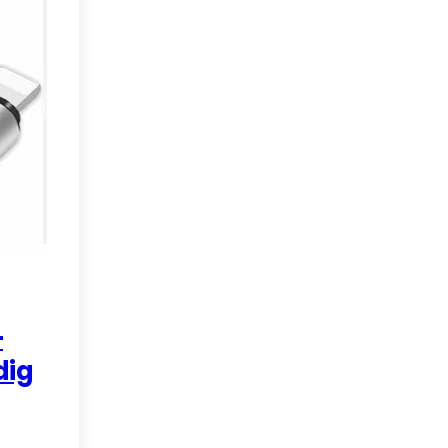
–
dig