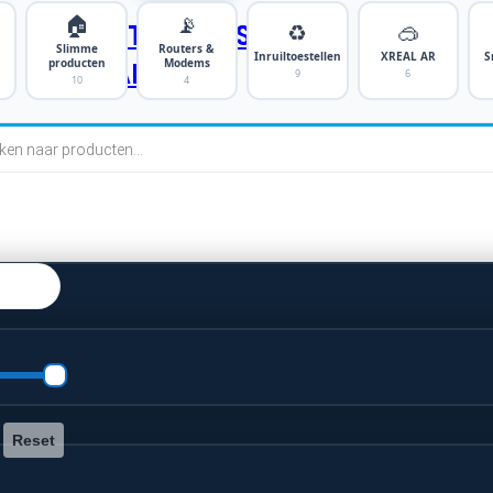
🏠
📡
♻️
🥽
SMARTPHONES
Slimme
Routers &
Inruiltoestellen
XREAL AR
S
producten
Modems
TABLETS
9
6
10
4
cten
n
Reset