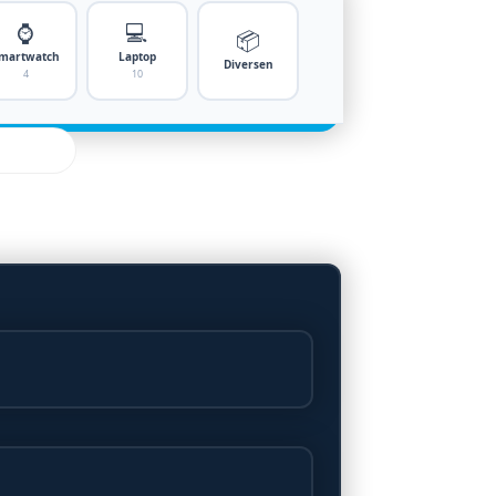
⌚
💻
📦
martwatch
Laptop
Diversen
4
10