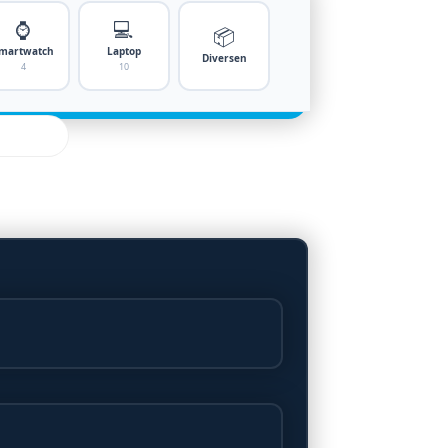
⌚
💻
📦
martwatch
Laptop
Diversen
4
10