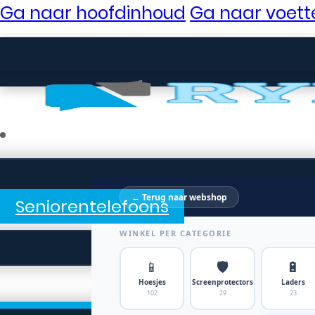
Ga naar hoofdinhoud
Ga naar voett
← Terug naar webshop
Seniorentelefoons
WINKEL PER CATEGORIE
📱
🛡️
🔋
Hoesjes
Screenprotectors
Laders
102
29
23