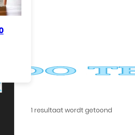
n.
0
ke
1 resultaat wordt getoond