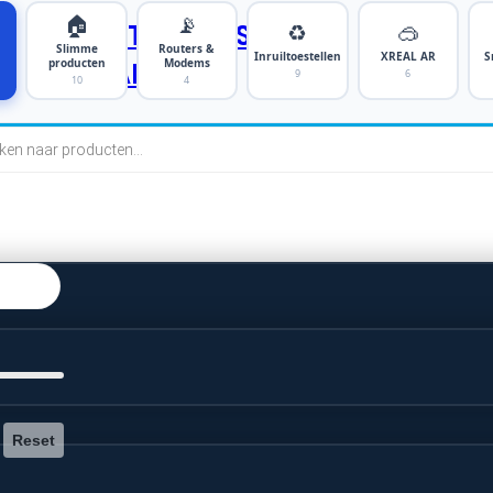
🏠
📡
♻️
🥽
SMARTPHONES
Slimme
Routers &
Inruiltoestellen
XREAL AR
S
producten
Modems
TABLETS
9
6
10
4
cten
n
Reset