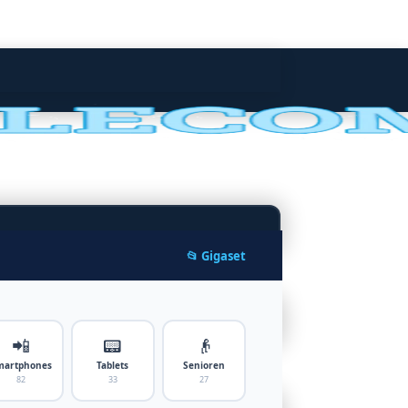
📂 Gigaset
📲
📟
👴
martphones
Tablets
Senioren
82
33
27