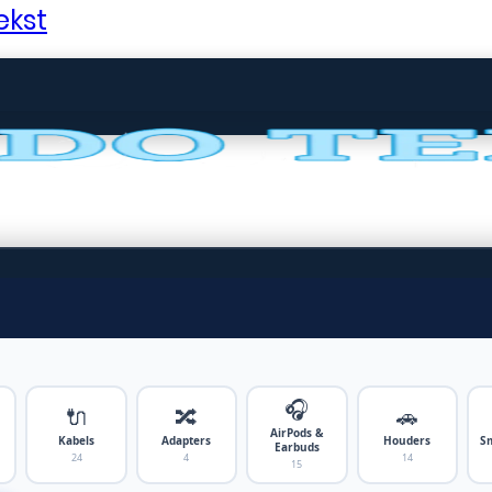
ekst
🎧
🔌
🔀
🚗
AirPods &
Kabels
Adapters
Houders
S
Earbuds
24
4
14
15