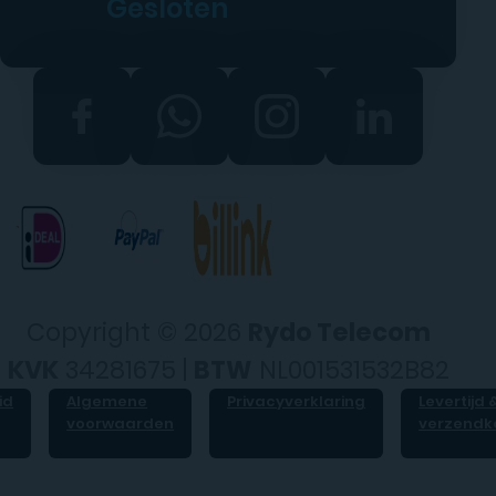
Gesloten
Copyright © 2026
Rydo Telecom
KVK
34281675 |
BTW
NL001531532B82
id
Algemene
Privacyverklaring
Levertijd 
voorwaarden
verzendk