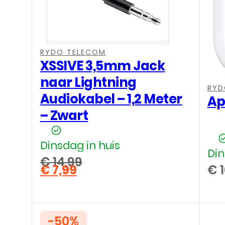
,
,
,
RYDO TELECOM
XSSIVE 3,5mm Jack
,
naar Lightning
RYD
Audiokabel – 1,2 Meter
Ap
– Zwart
Dinsdag in huis
Din
€
14,99
€
7,99
€
1
Oorspronkelijke
Huidige
prijs
prijs
was:
is:
€ 14,99.
€ 7,99.
-50%