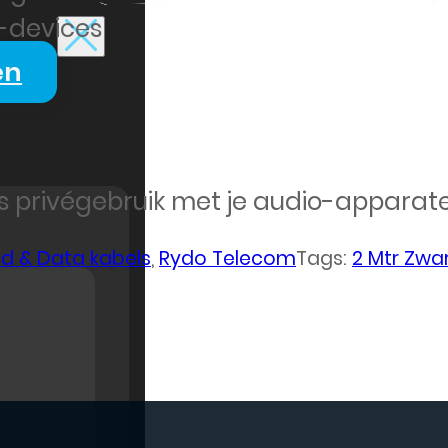
-devices
en
ks privégebruik met je audio-apparat
d & Data kabels
,
Rydo Telecom
Tags:
2 Mtr Zwa