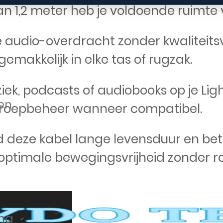
n 1,2 meter heb je voldoende ruimte vo
 audio-overdracht zonder kwaliteitsve
makkelijk in elke tas of rugzak.
ziek, podcasts of audiobooks op je Li
en.
proepbeheer wanneer compatibel.
 deze kabel lange levensduur en be
dt optimale bewegingsvrijheid zonder 
ing