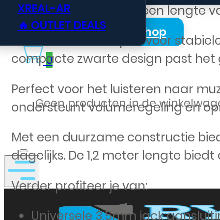
XREAL-AR
poorten mogelijk. Met een lengte va
🔥 OUTLET DEALS
Login Zakelijk Webshop
De kabel is ontworpen voor stabiele
compacte zwarte design past het ge
0
Perfect voor het luisteren naar mu
Geen producten in de winkelwag
ondersteunt volumeregeling en o
Met een duurzame constructie bied
dagelijks. De 1,2 meter lengte bie
Verder profiteer je van:
Universele 3,5mm jack aansluit