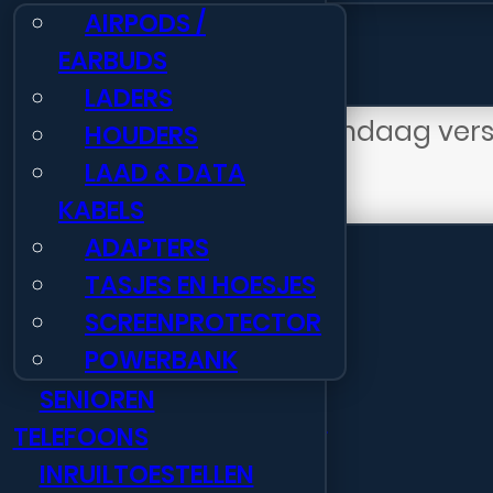
🏢 Totaaloplossing
AIRPODS /
Audiokabel
🎯 Aanbiedingen & Acties
EARBUDS
–
LADERS
1,2
Voor
15:59
besteld, vandaag ver
HOUDERS
Meter
LAAD & DATA
–
Informatie
KABELS
Zwart
ADAPTERS
aantal
Nieuws
Gratis verzending BE
vanaf € 75
TASJES EN HOESJES
Neem contact op
SCREENPROTECTOR
Veelgestelde vragen
POWERBANK
Openingstijden
SENIOREN
Beschrijving
Retourportaal webshop
TELEFOONS
B2B Registratie
INRUILTOESTELLEN
Deze XSSIVE audiokabel maakt de v