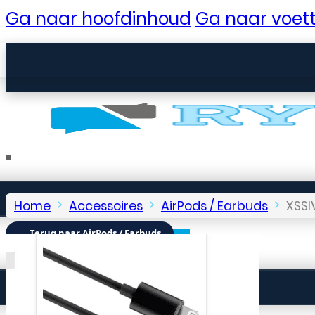
Ga naar hoofdinhoud
Ga naar voett
Home
Accessoires
AirPods / Earbuds
XSSI
← Terug naar AirPods / Earbuds
Seniorentelefoons