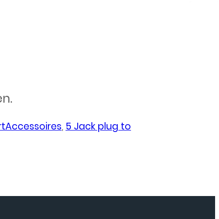
en.
rtAccessoires
,
5 Jack plug to