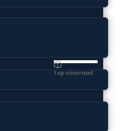
tning-devices voor hoge
1 op voorraad