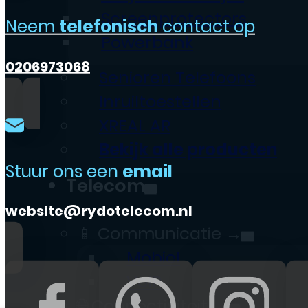
Screenprotectors
Neem
telefonisch
contact op
Powerbank
0206973068
Senioren Telefoons
Inruiltoestellen
XREAL AR
Bekijk alle producten
Stuur ons een
email
Telecom
website@rydotelecom.nl
📱 Communicatie →
Mobiel
VoIP
🌐 Connectiviteit →