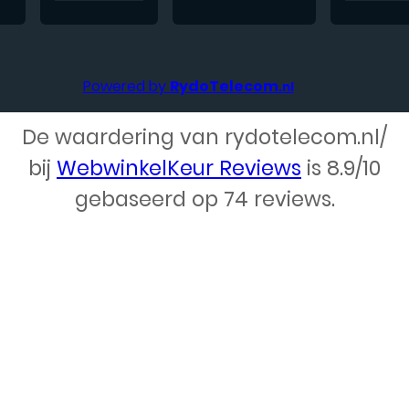
Powered by
RydoTelecom
.nl
De waardering van rydotelecom.nl/
bij
WebwinkelKeur Reviews
is 8.9/10
Webdesign – Rydo Telecom
gebaseerd op 74 reviews.