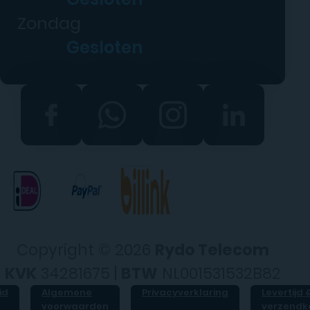
Zondag
Gesloten
Copyright © 2026
Rydo Telecom
KVK
34281675 |
BTW
NL001531532B82
id
Algemene
Privacyverklaring
Levertijd 
voorwaarden
verzendk