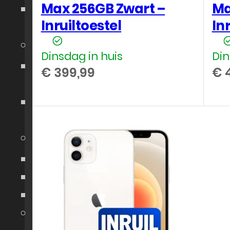
Max 256GB Zwart –
Ma
Tijdelijk
Inruiltoestel
In
Internet
🔒 Beveiliging →
Dinsdag in huis
Din
Alarm
€
399,99
€
4
systeem
Camera
Beveiliging
🏷️ Merken →
Apple
Samsung
Jabra
🏢