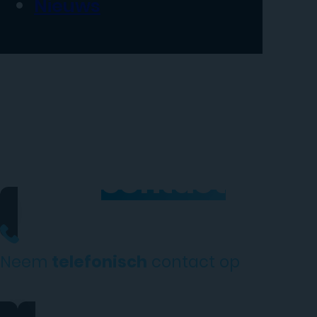
Nieuws
Neem
contact
op
Neem
telefonisch
contact op
0206973068