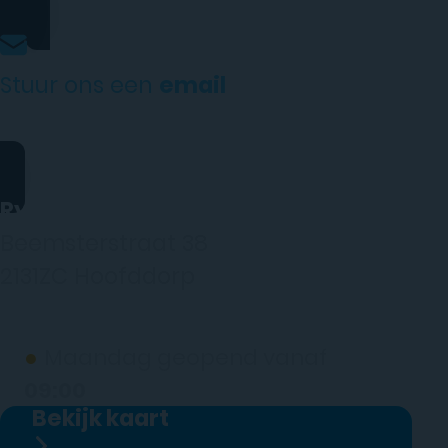
Stuur ons een
email
website@rydotelecom.nl
Rydo Telecom
Beemsterstraat 38
2131ZC Hoofddorp
(wij werken alleen op afspraak)
●
Maandag geopend vanaf
09:00
Bekijk kaart