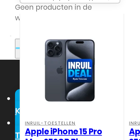
Geen producten in de
winkelwagen.
Webshop Zakelijk
Klanten
Senioren
INRUIL-TOESTELLEN
INR
Apple iPhone 15 Pro
Ap
Telefonie