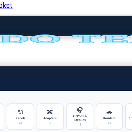
ekst
🎧
🔌
🔀
🚗
AirPods &
Kabels
Adapters
Houders
S
Earbuds
24
4
14
15