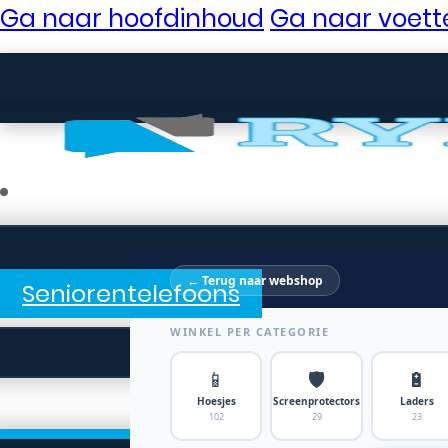
Ga naar hoofdinhoud
Ga naar voett
← Terug naar webshop
Seniorentelefoons
WINKEL PER CATEGORIE
📱
🛡️
🔋
Hoesjes
Screenprotectors
Laders
102
29
23