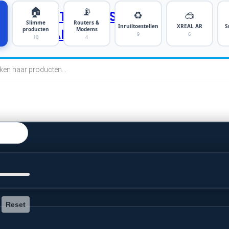
🏠
📡
♻️
🥽
SMARTPHONES
Slimme
Routers &
Inruiltoestellen
XREAL AR
S
producten
Modems
TABLETS
9
6
10
4
cten
n
Reset