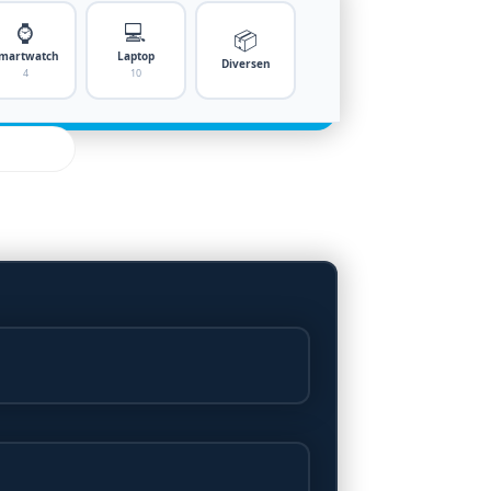
⌚
💻
📦
martwatch
Laptop
Diversen
4
10