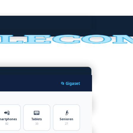
📂 Gigaset
📲
📟
👴
martphones
Tablets
Senioren
82
33
27