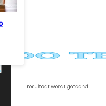
n.
0
ke
1 resultaat wordt getoond