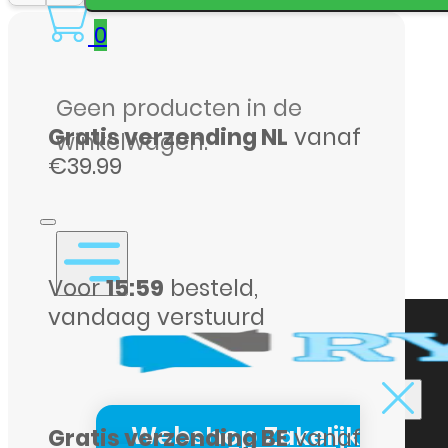
Apple
0
iPhone
15
Pro
Geen producten in de
Gratis verzending NL
vanaf
Max
winkelwagen.
€39.99
256GB
Blauw
–
Inruiltoestel
Voor
15:59
besteld,
aantal
vandaag verstuurd
Webshop Zakelijk
Gratis verzending BE
vanaf