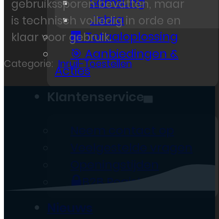
Samsung
gebruikssporen bevatten, maar
Jabra
is technisch volledig in orde en
🏢 Totaaloplossing
klaar voor gebruik.
🎯 Aanbiedingen &
Categorie:
Inruil-Toestellen
Acties
Klantenservice
Neem contact op
Veelgestelde vragen
Openingstijden
B2B Registratie
Nieuws