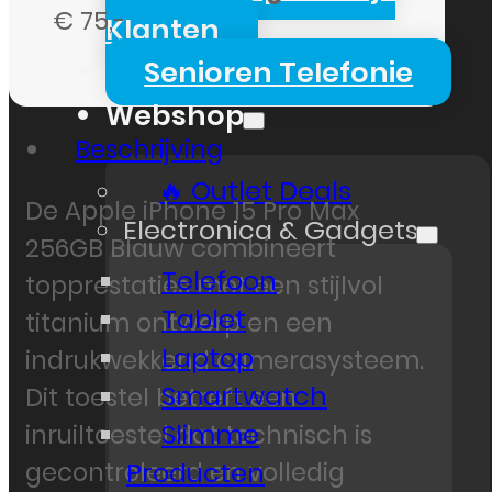
€ 75,-
Klanten
Senioren Telefonie
Webshop
Beschrijving
🔥 Outlet Deals
De Apple iPhone 15 Pro Max
Electronica & Gadgets
256GB Blauw combineert
Telefoon
topprestaties met een stijlvol
Tablet
titanium ontwerp en een
Laptop
indrukwekkend camerasysteem.
Smartwatch
Dit toestel betreft een
Slimme
inruiltoestel dat technisch is
Producten
gecontroleerd en volledig