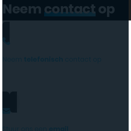
Neem
contact
op
Neem
telefonisch
contact op
0206973068
Stuur ons een
email