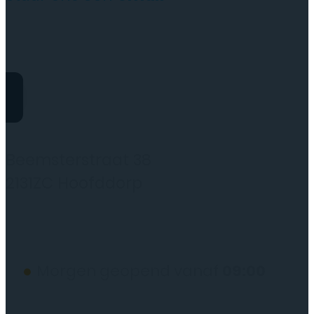
website@rydotelecom.nl
Rydo Telecom
Beemsterstraat 38
2131ZC Hoofddorp
(wij werken alleen op afspraak)
●
Morgen geopend vanaf
09:00