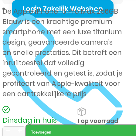
Login Zakelijk Webshop
De Apple iPhone 15 Pro Max 256GB
Blauw is een krachtige premium
smartphone met een luxe titanium
design, geavanceerde camera’s
en snelle prestaties. Dit betreft een
inruiltoestel dat volledig
gecontroleerd en getest is, zodat je
profiteert van Apple-kwaliteit voor
een aantrekkelijkere prijs
Dinsdag in huis
1 op voorraad
Toevoegen