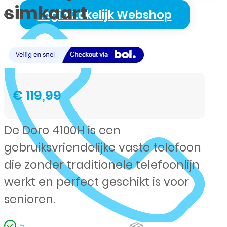
simkaart
Login Zakelijk Webshop
€
119,99
De Doro 4100H is een
gebruiksvriendelijke vaste telefoon
die zonder traditionele telefoonlijn
werkt en perfect geschikt is voor
senioren.