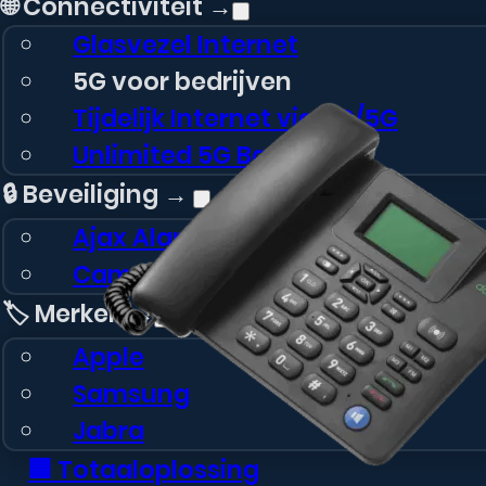
🌐 Connectiviteit →
Glasvezel Internet
5G voor bedrijven
Tijdelijk Internet via 4G/5G
Unlimited 5G Back-UP
🔒 Beveiliging →
Ajax Alarmsysteem
Camera Beveiliging
🏷️ Merken →
Apple
Samsung
Jabra
🏢 Totaaloplossing