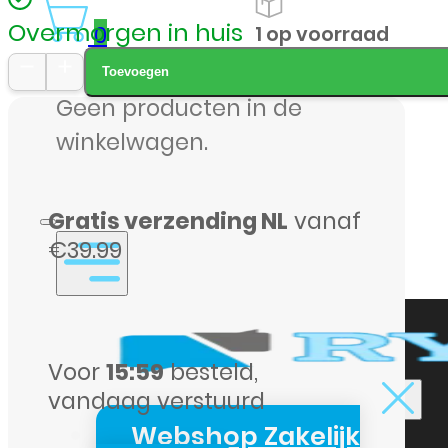
Overmorgen in huis
0
1 op voorraad
Toevoegen
Doro
Geen producten in de
4100H
winkelwagen.
–
Zwart
Gratis verzending NL
vanaf
|
€39.99
Vaste
telefoon
zonder
vaste
Voor
15:59
besteld,
lijn
vandaag verstuurd
–
Webshop Zakelijk