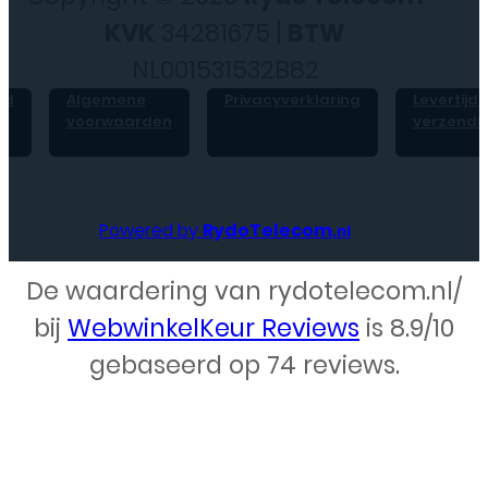
KVK
34281675 |
BTW
NL001531532B82
id
Algemene
Privacyverklaring
Levertijd 
voorwaarden
verzendk
Powered by
RydoTelecom
.nl
De waardering van rydotelecom.nl/
Webdesign – Rydo Telecom
bij
WebwinkelKeur Reviews
is 8.9/10
gebaseerd op 74 reviews.