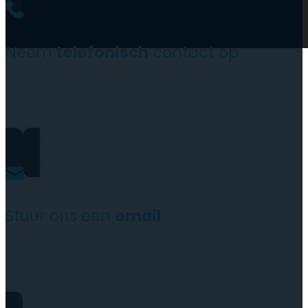
Neem
telefonisch
contact op
0206973068
Stuur ons een
email
website@rydotelecom.nl