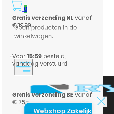
C
0
naar
Gratis verzending NL
vanaf
USB-
€39.99
C
Geen producten in de
Datakabel
winkelwagen.
–
1
Voor
15:59
besteld,
Meter
vandaag verstuurd
–
Zwart
aantal
Gratis verzending BE
vanaf
€ 75,-
Webshop Zakelijk