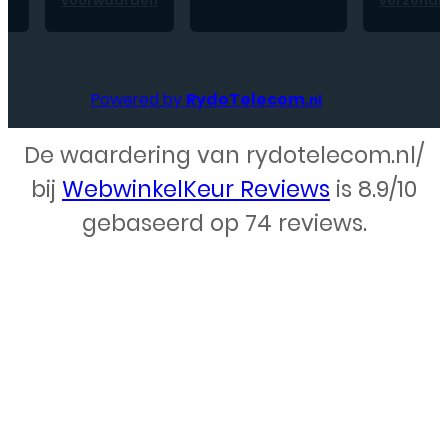
voorwaarden
verzendk
Powered by
RydoTelecom
.nl
De waardering van rydotelecom.nl/
Webdesign – Rydo Telecom
bij
WebwinkelKeur Reviews
is 8.9/10
gebaseerd op 74 reviews.