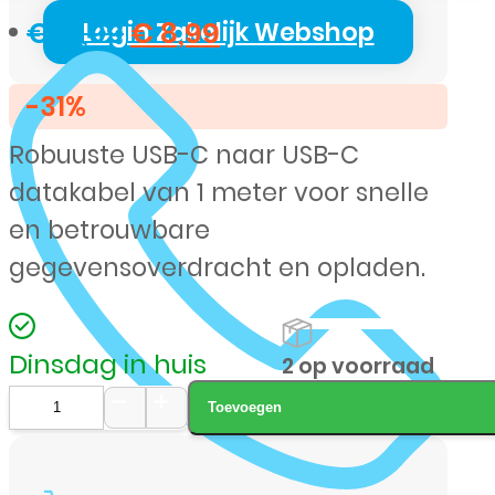
Oorspronkelijke
Huidige
€
12,99
€
8,99
Login Zakelijk Webshop
prijs
prijs
-31%
was:
is:
Robuuste USB-C naar USB-C
€ 12,99.
€ 8,99.
datakabel van 1 meter voor snelle
en betrouwbare
gegevensoverdracht en opladen.
Dinsdag in huis
2 op voorraad
Toevoegen
XSSIVE
USB-