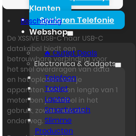
Klanten
Senioren Telefonie
Beschrijving
Webshop
De XSSIVE USB-C naar USB-C
datakabel biedt een
🔥 Outlet Deals
betrouwbare verbinding voor
Electronica & Gadgets
het snel overdragen van data
Telefoon
en het opladen van je
Tablet
apparaten. Met een lengte van 1
Laptop
meter ben je flexibel in het
Smartwatch
gebruik, zowel thuis als
Slimme
onderweg.
Producten