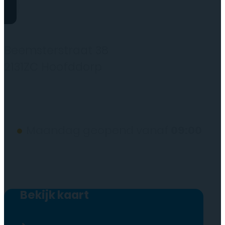
Rydo Telecom
Beemsterstraat 38
2131ZC Hoofddorp
(wij werken alleen op afspraak)
●
Maandag geopend vanaf
09:00
Bekijk kaart