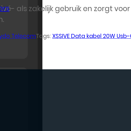
ers
rivé- als zakelijk gebruik en zorgt vo
n.
ydo Telecom
Tags:
XSSIVE Data kabel 20W Usb-C