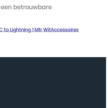
or een betrouwbare
 to Lightning 1 Mtr WitAccessoires