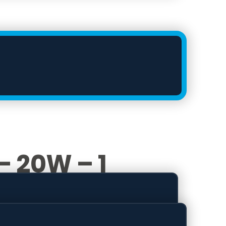
– 20W – 1