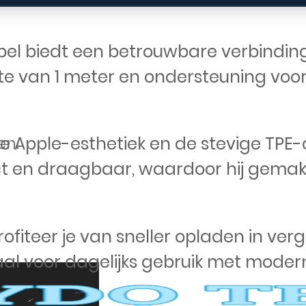
bel biedt een betrouwbare verbindin
te van 1 meter en ondersteuning vo
de Apple-esthetiek en de stevige TPE-
en.
en draagbaar, waardoor hij gemakkeli
iteer je van sneller opladen in ver
aal voor dagelijks gebruik met moder