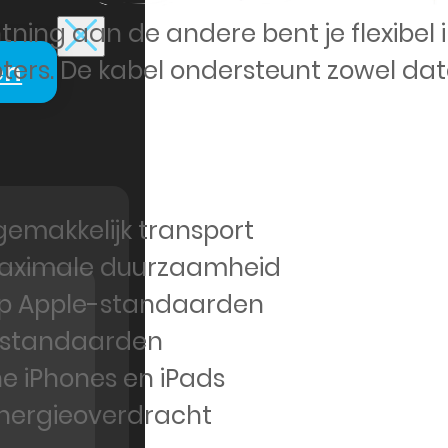
ning aan de andere bent je flexibel 
ers. De kabel ondersteunt zowel da
en
emakkelijk transport
maximale duurzaamheid
 op Apple-standaarden
idsstandaarden
ne iPhones en iPads
energieoverdracht