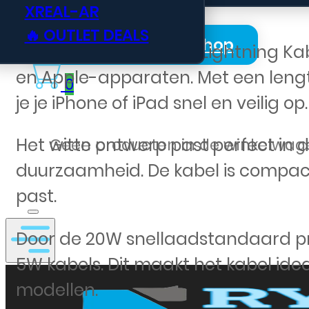
Beschrijving
XREAL-AR
🔥 OUTLET DEALS
Login Zakelijk Webshop
De XSSIVE USB-C naar Lightning Ka
en Apple-apparaten. Met een leng
0
je je iPhone of iPad snel en veilig op.
Het witte ontwerp past perfect in 
Geen producten in de winkelwag
duurzaamheid. De kabel is compact 
past.
Door de 20W snellaadstandaard prof
5W kabels. Dit maakt het kabel ide
modellen.