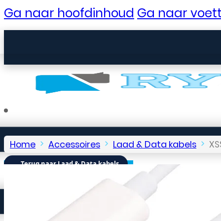
Ga naar hoofdinhoud
Ga naar voett
Home
Accessoires
Laad & Data kabels
XS
← Terug naar Laad & Data kabels
Seniorentelefoons