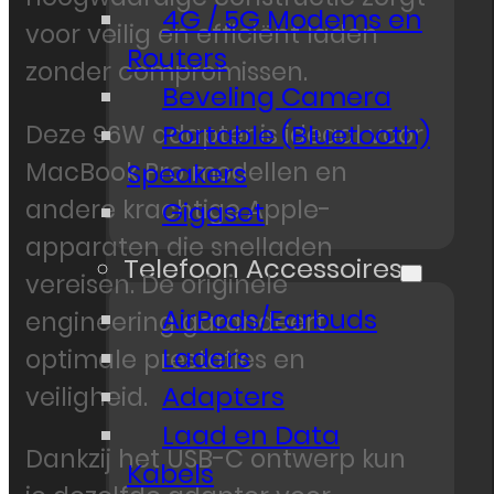
4G / 5G Modems en
voor veilig en efficiënt laden
Routers
zonder compromissen.
Beveling Camera
Portable (Bluetooth)
Deze 96W adapter is ideaal voor
MacBook Pro modellen en
Speakers
andere krachtige Apple-
Gigaset
apparaten die snelladen
Telefoon Accessoires
vereisen. De originele
AirPods/Earbuds
engineering garandeert
Laders
optimale prestaties en
Adapters
veiligheid.
Laad en Data
Dankzij het USB-C ontwerp kun
Kabels