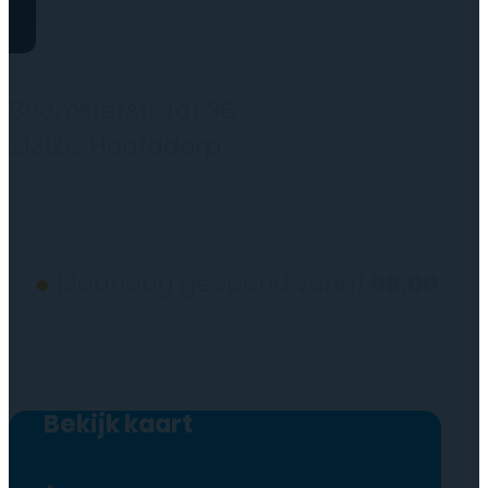
Rydo Telecom
Beemsterstraat 38
2131ZC Hoofddorp
(wij werken alleen op afspraak)
●
Maandag geopend vanaf
09:00
Bekijk kaart