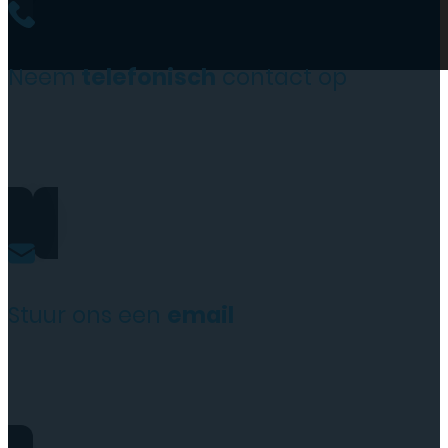
Neem
telefonisch
contact op
0206973068
Stuur ons een
email
website@rydotelecom.nl