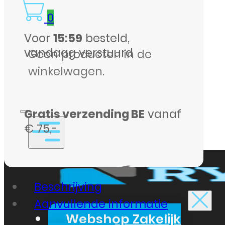
Originele
0
Oplader
Voor
15:59
besteld,
aantal
vandaag verstuurd
Geen producten in de
winkelwagen.
Gratis verzending BE
vanaf
€ 75,-
Beschrijving
Aanvullende informatie
Webshop Zakelijk