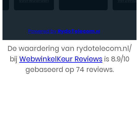
voorwaarden
verzendk
Powered by
RydoTelecom
.nl
De waardering van rydotelecom.nl/
Webdesign – Rydo Telecom
bij
WebwinkelKeur Reviews
is 8.9/10
gebaseerd op 74 reviews.