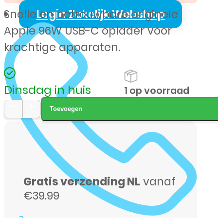
Login Zakelijk Webshop
Snelle en betrouwbare originele
€ 85,00.
€ 42,50.
Apple 96W USB-C oplader voor
krachtige apparaten.
Dinsdag in huis
1 op voorraad
Toevoegen
Apple
96W
USB-
C
Gratis verzending NL
vanaf
Power
€39.99
Adapter
–