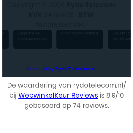
Copyright © 2026
Rydo Telecom
KVK
34281675 |
BTW
NL001531532B82
id
Algemene
Privacyverklaring
Levertijd 
voorwaarden
verzendk
Powered by
RydoTelecom
.nl
De waardering van rydotelecom.nl/
Webdesign – Rydo Telecom
bij
WebwinkelKeur Reviews
is 8.9/10
gebaseerd op 74 reviews.