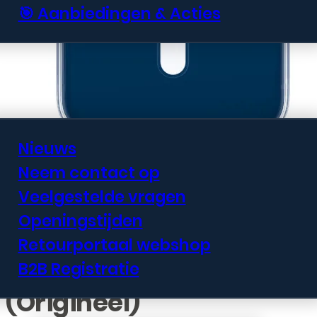
🎯 Aanbiedingen & Acties
Informatie
Nieuws
Neem contact op
Veelgestelde vragen
Apple iPhone 12 mini
Openingstijden
Clear Case –
Retourportaal webshop
Transparant
B2B Registratie
(Origineel)