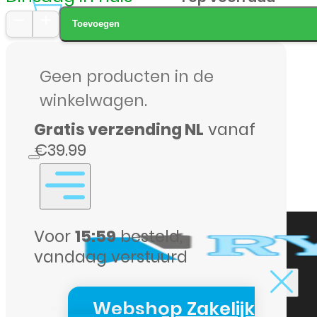
0
Toevoegen
Apple
iPhone
Geen producten in de
12
winkelwagen.
mini
Gratis verzending NL
vanaf
Clear
€39.99
Case
–
Transparant
(Origineel)
Voor
15:59
besteld,
aantal
vandaag verstuurd
Webshop Zakelijk