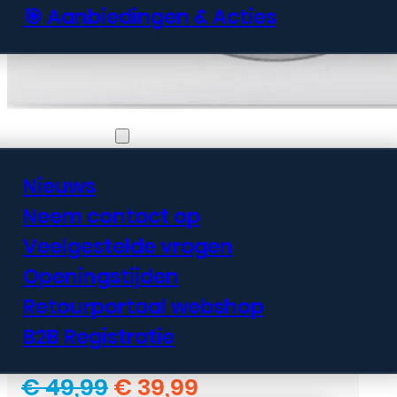
🎯 Aanbiedingen & Acties
Informatie
Apple MagSafe
Nieuws
Charger – Draadloze
Neem contact op
Snellader voor iPhone
Veelgestelde vragen
Openingstijden
Retourportaal webshop
B2B Registratie
Oorspronkelijke
Huidige
€
49,99
€
39,99