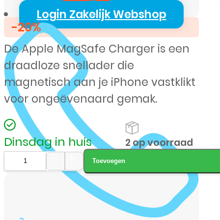
prijs
prijs
Login Zakelijk Webshop
-20%
was:
is:
De Apple MagSafe Charger is een
€ 49,99.
€ 39,99.
draadloze snellader die
magnetisch aan je iPhone vastklikt
voor ongeëvenaard gemak.
Dinsdag in huis
2 op voorraad
Toevoegen
Apple
MagSafe
Charger
–