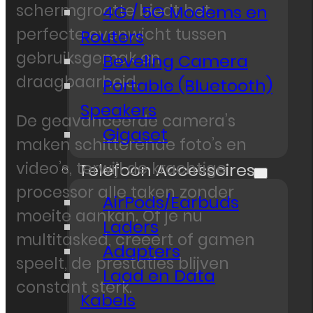
schermgrootte biedt het
4G / 5G Modems en
perfecte evenwicht tussen
Routers
gebruiksgemak en
Beveling Camera
draagbaarheid.
Portable (Bluetooth)
Speakers
De geavanceerde camera’s
Gigaset
maken schitterende foto’s en
video’s, terwijl de krachtige
Telefoon Accessoires
processor alle taken zonder
AirPods/Earbuds
moeite aankan. Of je nu
Laders
multitasked, creëert of gamen
Adapters
speelt, de prestaties blijven
Laad en Data
constant sterk.
Kabels