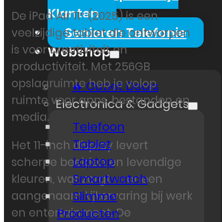
Klanten
De iPad Air 11″ (2025) is een
Senioren Telefonie
veelzijdige tablet die ontworpen
is voor creativiteit en
Webshop
productiviteit. Met 256GB
opslagruimte heb je volop
🔥 Outlet Deals
ruimte voor apps, bestanden en
Electronica & Gadgets
media.
Telefoon
Tablet
Het 11-inch display levert
Laptop
scherpe beelden en levendige
Smartwatch
kleuren, wat zorgt voor een
Slimme
aangenaam kijkervaring bij werk
en entertainment. De
Producten