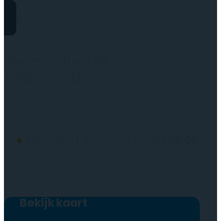
Rydo Telecom
Beemsterstraat 38
2131ZC Hoofddorp
(wij werken alleen op afspraak)
●
Maandag geopend vanaf
09:00
Bekijk kaart