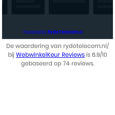
id
Algemene
Privacyverklaring
Levertijd 
voorwaarden
verzendk
Powered by
RydoTelecom
.nl
De waardering van rydotelecom.nl/
Webdesign – Rydo Telecom
bij
WebwinkelKeur Reviews
is 8.9/10
gebaseerd op 74 reviews.