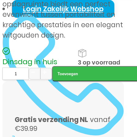
opslagruimte biedt een perfect
Login Zakelijk Webshop
evenwicht tussen portabiliteit en
krachtige prestaties in een elegant
witgouden design.
Dinsdag in huis
3 op voorraad
Toevoegen
iPad
Air
11"
(2025)
Gratis verzending NL
vanaf
256GB
€39.99
wifi