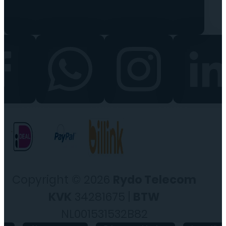
Copyright © 2026
Rydo Telecom
KVK
34281675 |
BTW
NL001531532B82