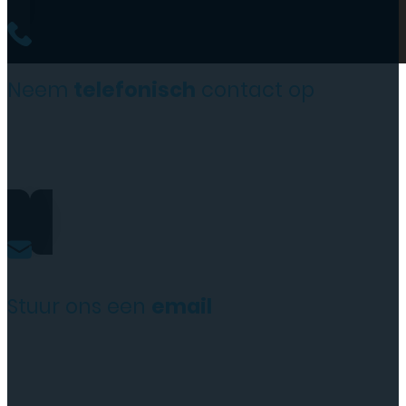
Neem
telefonisch
contact op
0206973068
Stuur ons een
email
website@rydotelecom.nl