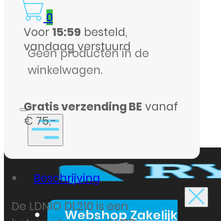
Wit,
0
model
Voor
15:59
besteld,
DL210
vandaag verstuurd
Geen producten in de
aantal
winkelwagen.
Gratis verzending BE
vanaf
€ 75,-
Beschrijving
De LDNIO DL210 is een
Webshop Zakelijk