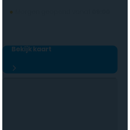
●
Morgen geopend vanaf
09:00
Bekijk kaart