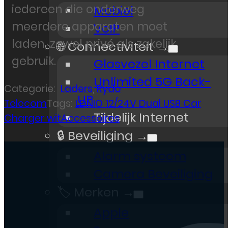
iedereen die onderweg
Mobiel
meerdere apparaten moet
VoIP
laden, zowel privé als zakelijk
🌐 Connectiviteit →
gebruik.
Glasvezel Internet
Unlimited 5G Back-
Categorie:
Laders
,
Rydo
UP
Telecom
Tags:
LDNIO 12/24V Dual USB Car
Tijdelijk Internet
Charger witAccessoires
🔒 Beveiliging →
Alarm systeem
Camera Beveiliging
🏷️ Merken →
Apple