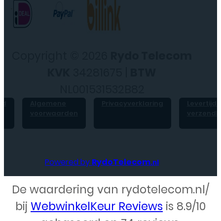
Copyright © 2026
Rydo Telecom
KVK
34281675 |
BTW
NL001531532B82
id
Algemene
Privacyverklaring
Levertijd 
voorwaarden
verzendk
Powered by
RydoTelecom
.nl
De waardering van rydotelecom.nl/
Webdesign – Rydo Telecom
bij
WebwinkelKeur Reviews
is 8.9/10