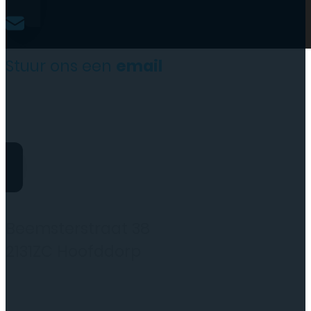
Stuur ons een
email
website@rydotelecom.nl
Rydo Telecom
Beemsterstraat 38
2131ZC Hoofddorp
(wij werken alleen op afspraak)