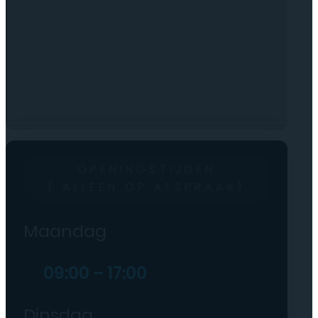
OPENINGSTIJDEN
( ALLEEN OP AFSPRAAK)
Maandag
09:00 – 17:00
Dinsdag