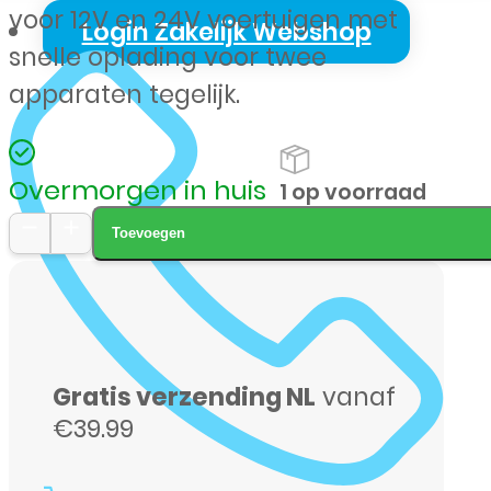
voor 12V en 24V voertuigen met
Login Zakelijk Webshop
snelle oplading voor twee
apparaten tegelijk.
Overmorgen in huis
1 op voorraad
Toevoegen
LDNIO
12/24V
Dual
USB
Gratis verzending NL
vanaf
Car
€39.99
Charger
–