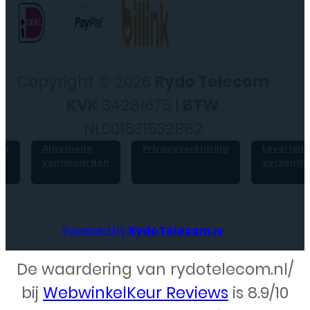
Copyright © 2026
Rydo Telecom
KVK
34281675 |
BTW
NL001531532B82
id
Algemene
Privacyverklaring
Levertijd 
voorwaarden
verzendk
Powered by
RydoTelecom
.nl
De waardering van rydotelecom.nl/
Webdesign – Rydo Telecom
bij
WebwinkelKeur Reviews
is 8.9/10