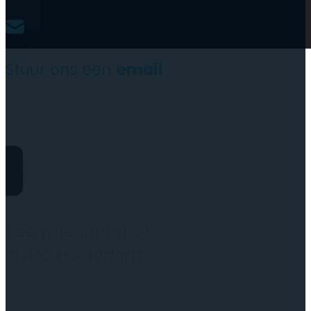
Stuur ons een
email
website@rydotelecom.nl
Rydo Telecom
Beemsterstraat 38
2131ZC Hoofddorp
(wij werken alleen op afspraak)