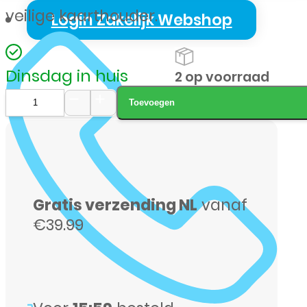
veilige kaarthouder.
Login Zakelijk Webshop
Dinsdag in huis
2 op voorraad
Toevoegen
SBS
Magnetic
Pocket
voor
Gratis verzending NL
vanaf
Apple
€39.99
iPhone
12-
serie
aantal