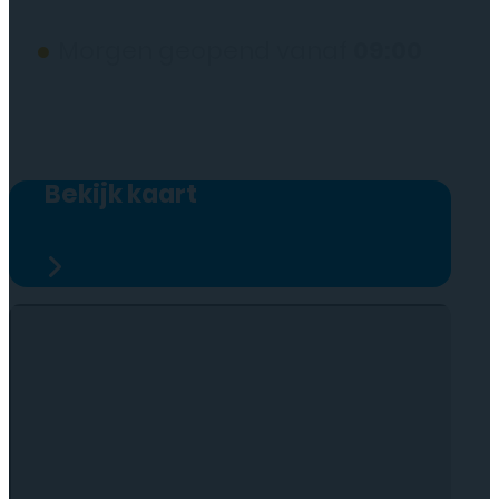
●
Morgen geopend vanaf
09:00
Bekijk kaart