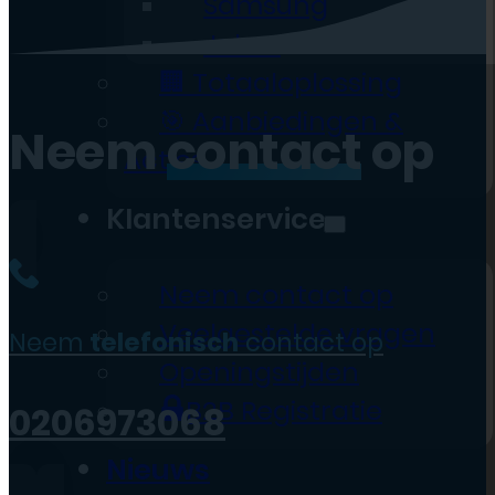
Samsung
Jabra
🏢 Totaaloplossing
🎯 Aanbiedingen &
Neem
contact
op
Acties
Klantenservice
Neem contact op
Veelgestelde vragen
Neem
telefonisch
contact op
Openingstijden
B2B Registratie
0206973068
Nieuws