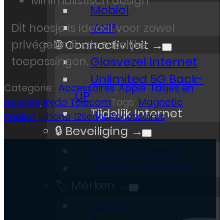
Minimalistisch design
Mobiel
VoIP
Dit hoesje is ideaal voor zowel
🌐 Connectiviteit →
privégebruik als zakelijke
toepassingen.
Glasvezel Internet
Unlimited 5G Back-
Categorie:
Accessoires
,
Apple
,
Tasjes en
UP
Hoesjes
,
Rydo Telecom
Tags:
Magnetic
Tijdelijk Internet
Pocket iphone 12seriesAccessoires
🔒 Beveiliging →
Alarm systeem
Camera Beveiliging
🏷️ Merken →
Apple