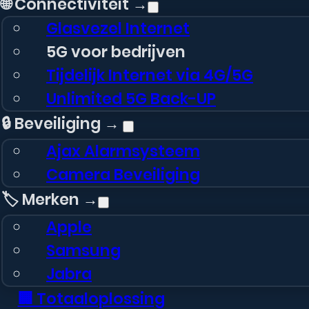
🌐 Connectiviteit →
Glasvezel Internet
5G voor bedrijven
Tijdelijk Internet via 4G/5G
Unlimited 5G Back-UP
🔒 Beveiliging →
Ajax Alarmsysteem
Camera Beveiliging
🏷️ Merken →
Apple
Samsung
Jabra
🏢 Totaaloplossing