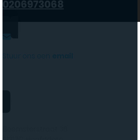
0206973068
Stuur ons een
email
website@rydotelecom.nl
Rydo Telecom
Beemsterstraat 38
2131ZC Hoofddorp