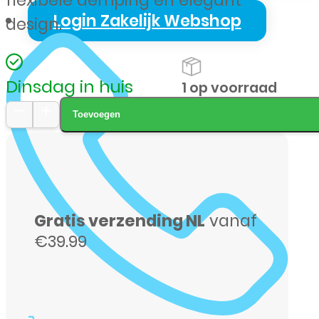
flexibele demping en elegant
Login Zakelijk Webshop
design.
Dinsdag in huis
1 op voorraad
Toevoegen
Mobilize
Gelly
Case
voor
Gratis verzending NL
vanaf
Apple
€39.99
iPhone
15
Plus,