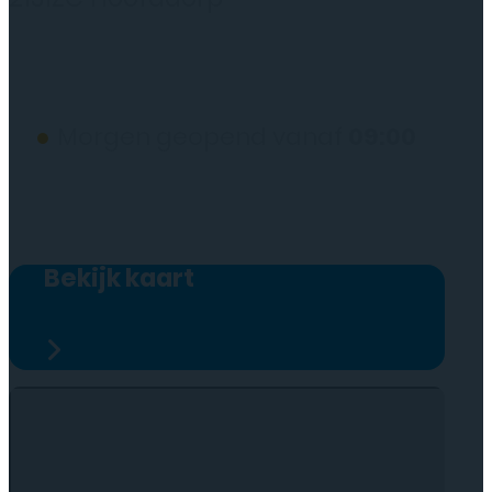
(wij werken alleen op afspraak)
●
Morgen geopend vanaf
09:00
Bekijk kaart