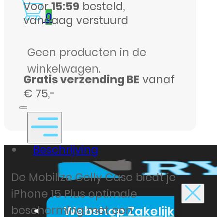
transparant
Voor
15:59
besteld,
en
0
vandaag verstuurd
flexibel
aantal
Geen producten in de
winkelwagen.
Gratis verzending BE
vanaf
€ 75,-
Beschrijving
De Mobilize Gelly Case biedt je
iPhone 15 Plus optimale
Webshop Zakelijk
bescherming met een