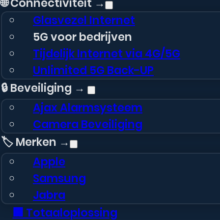
🌐 Connectiviteit →
Glasvezel Internet
5G voor bedrijven
Tijdelijk Internet via 4G/5G
Unlimited 5G Back-UP
🔒 Beveiliging →
Ajax Alarmsysteem
Camera Beveiliging
🏷️ Merken →
Apple
Samsung
Jabra
Mobilize Gelly Case
🏢 Totaaloplossing