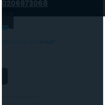
0206973068
Stuur ons een
email
website@rydotelecom.nl
Rydo Telecom
Beemsterstraat 38
2131ZC Hoofddorp