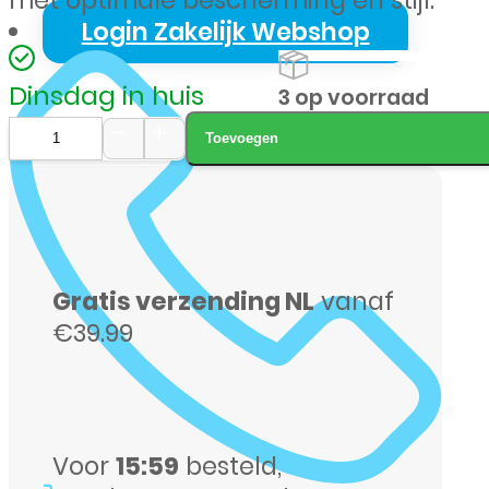
met optimale bescherming en stijl.
Login Zakelijk Webshop
Dinsdag in huis
3 op voorraad
Toevoegen
Mobilize
Gelly
Case
–
Gratis verzending NL
vanaf
Apple
€39.99
iPhone
15
Pro,
transparant
Voor
15:59
besteld,