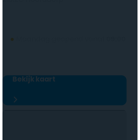
(wij werken alleen op afspraak)
●
Maandag geopend vanaf
09:00
Bekijk kaart