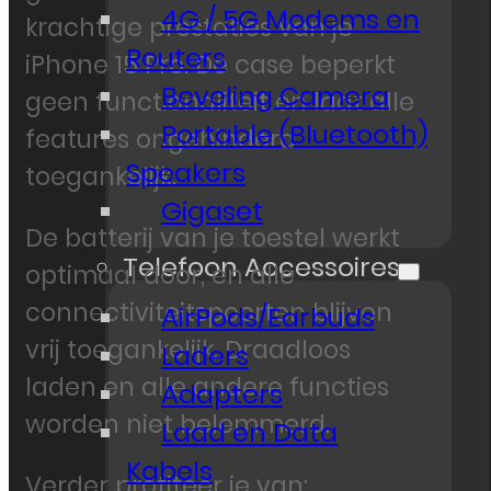
4G / 5G Modems en
krachtige prestaties van je
Routers
iPhone 15 Pro. De case beperkt
Beveling Camera
geen functionaliteit en laat alle
Portable (Bluetooth)
features ongehinderd
Speakers
toegankelijk.
Gigaset
De batterij van je toestel werkt
Telefoon Accessoires
optimaal door, en alle
connectiviteitspoorten blijven
AirPods/Earbuds
vrij toegankelijk. Draadloos
Laders
laden en alle andere functies
Adapters
worden niet belemmerd.
Laad en Data
Kabels
Verder profiteer je van: