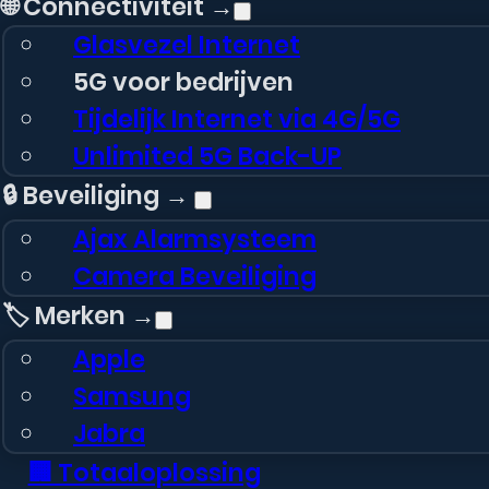
🌐 Connectiviteit →
Glasvezel Internet
5G voor bedrijven
Tijdelijk Internet via 4G/5G
Unlimited 5G Back-UP
🔒 Beveiliging →
Ajax Alarmsysteem
Camera Beveiliging
🏷️ Merken →
Apple
Samsung
Jabra
Mobilize Gelly Case –
🏢 Totaaloplossing