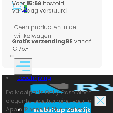
transparant
Voor
15:59
besteld,
en
0
vandaag verstuurd
flexibel
aantal
Geen producten in de
winkelwagen.
Gratis verzending BE
vanaf
€ 75,-
Beschrijving
De Mobiparts Gelly Case biedt
elegante bescherming voor je
Webshop Zakelijk
Apple iPhone 14 Plus met een