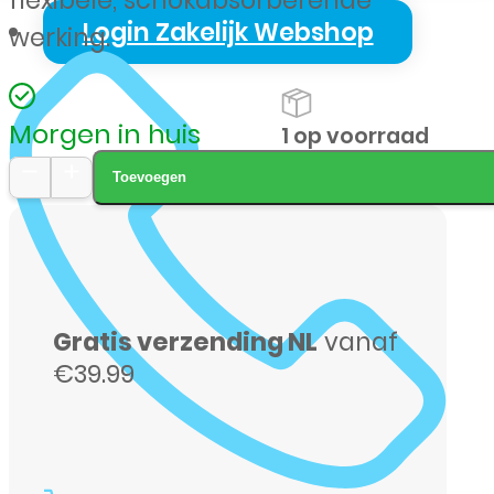
flexibele, schokabsorberende
Login Zakelijk Webshop
werking.
Morgen in huis
1 op voorraad
Toevoegen
Mobiparts
Gelly
Case
voor
Gratis verzending NL
vanaf
Apple
€39.99
iPhone
14
Plus,