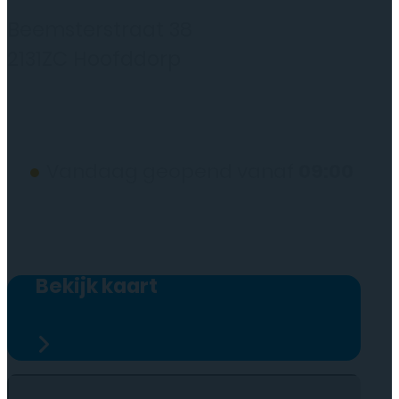
Rydo Telecom
Beemsterstraat 38
2131ZC Hoofddorp
(wij werken alleen op afspraak)
●
Vandaag geopend vanaf
09:00
Bekijk kaart