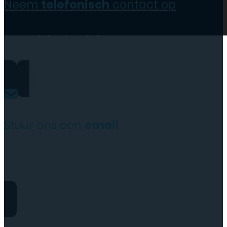
Neem
telefonisch
contact op
0206973068
Stuur ons een
email
website@rydotelecom.nl