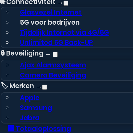
🌐 Connectiviteit →
Glasvezel Internet
5G voor bedrijven
Tijdelijk Internet via 4G/5G
Unlimited 5G Back-UP
🔒 Beveiliging →
Ajax Alarmsysteem
Camera Beveiliging
🏷️ Merken →
Apple
Samsung
Jabra
Mobiparts Gelly Case
🏢 Totaaloplossing