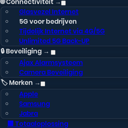
🌐 Connectiviteit →
Glasvezel Internet
5G voor bedrijven
Tijdelijk Internet via 4G/5G
Unlimited 5G Back-UP
🔒 Beveiliging →
Ajax Alarmsysteem
Camera Beveiliging
🏷️ Merken →
Apple
Samsung
Mobiparts Wall
Jabra
Charger – USB-A &
🏢 Totaaloplossing