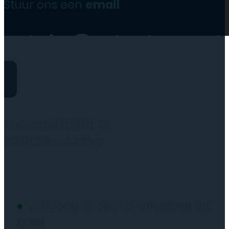
Stuur ons een
email
website@rydotelecom.nl
Rydo Telecom
Beemsterstraat 38
2131ZC Hoofddorp
(wij werken alleen op afspraak)
●
Vandaag geopend van
09:00
tot
17:00