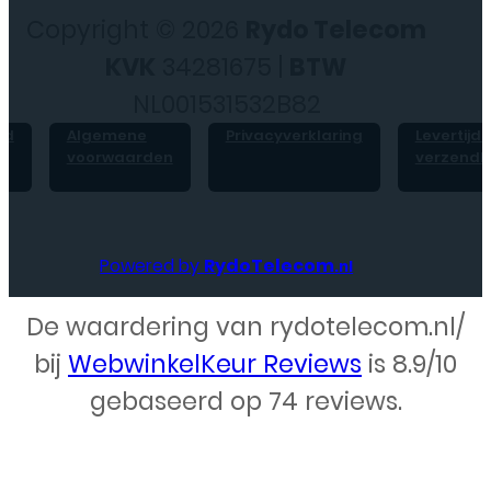
Copyright © 2026
Rydo Telecom
KVK
34281675 |
BTW
NL001531532B82
id
Algemene
Privacyverklaring
Levertijd 
voorwaarden
verzendk
Powered by
RydoTelecom
.nl
De waardering van rydotelecom.nl/
Webdesign – Rydo Telecom
bij
WebwinkelKeur Reviews
is 8.9/10
gebaseerd op 74 reviews.