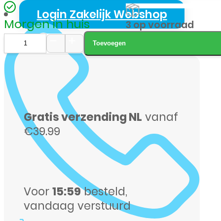
Login Zakelijk Webshop
Morgen in huis
3 op voorraad
Toevoegen
Mobiparts
Wall
Charger
–
Gratis verzending NL
vanaf
USB-
€39.99
A
&
USB-
C,
Voor
15:59
besteld,
krachtig
vandaag verstuurd
en