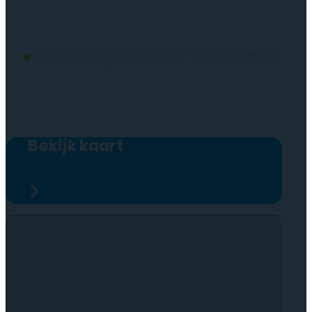
(wij werken alleen op afspraak)
●
Maandag geopend vanaf
09:00
Bekijk kaart