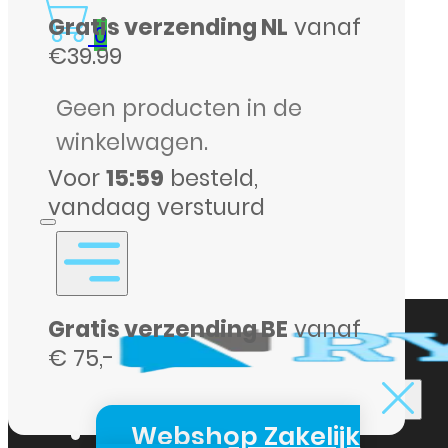
Gratis verzending NL
vanaf
Samsung
0
€39.99
Galaxy
S9
Geen producten in de
Transparant
winkelwagen.
aantal
Voor
15:59
besteld,
vandaag verstuurd
Gratis verzending BE
vanaf
€ 75,-
Webshop Zakelijk