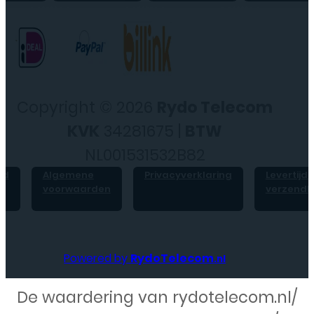
Copyright © 2026
Rydo Telecom
KVK
34281675 |
BTW
NL001531532B82
id
Algemene
Privacyverklaring
Levertijd 
voorwaarden
verzendk
Powered by
RydoTelecom
.nl
De waardering van rydotelecom.nl/