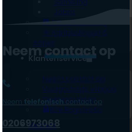
Samsung
Jabra
🏢 Totaaloplossing
🎯 Aanbiedingen &
Acties
Neem
contact
op
Klantenservice
Neem contact op
Veelgestelde vragen
Openingstijden
Neem
telefonisch
contact op
B2B Registratie
0206973068
Nieuws