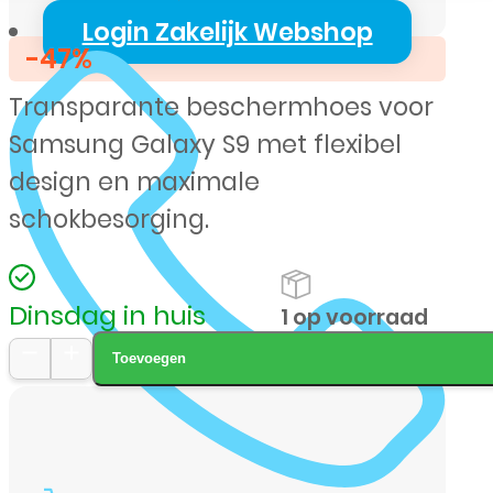
prijs
prijs
Login Zakelijk Webshop
-47%
was:
is:
Transparante beschermhoes voor
€ 14,99.
€ 7,99.
Samsung Galaxy S9 met flexibel
design en maximale
schokbesorging.
Dinsdag in huis
1 op voorraad
Toevoegen
My
Style
Flex
Case