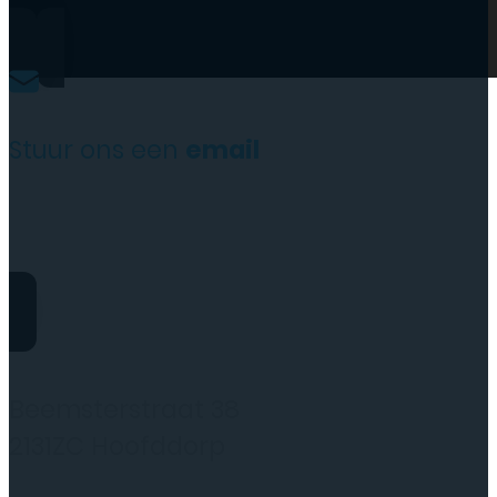
Stuur ons een
email
website@rydotelecom.nl
Rydo Telecom
Beemsterstraat 38
2131ZC Hoofddorp