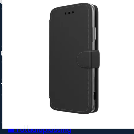
🌐 Connectiviteit →
Glasvezel Internet
5G voor bedrijven
Tijdelijk Internet via 4G/5G
Unlimited 5G Back-UP
🔒 Beveiliging →
Ajax Alarmsysteem
Camera Beveiliging
🏷️ Merken →
Apple
Samsung
Jabra
🏢 Totaaloplossing