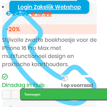
Login Zakelijk Webshop
Oorspronkelijke
Huidige
€
24,99
€
19,99
prijs
prijs
-20%
was:
is:
Stijlvolle zwarte boekhoesje voor de
€ 24,99.
€ 19,99.
iPhone 16 Pro Max met
multifunctioneel design en
praktische kaarthouders.
Dinsdag in huis
1 op voorraad
Toevoegen
Apple
iPhone