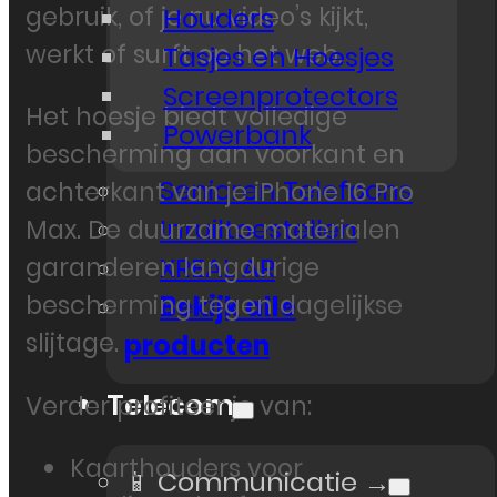
gebruik, of je nu video’s kijkt,
Houders
werkt of surft op het web.
Tasjes en Hoesjes
Screenprotectors
Het hoesje biedt volledige
Powerbank
bescherming aan voorkant en
Senioren Telefoons
achterkant van je iPhone 16 Pro
Inruiltoestellen
Max. De duurzame materialen
garanderen langdurige
XREAL AR
bescherming tegen dagelijkse
Bekijk alle
slijtage.
producten
Telecom
Verder profiteer je van:
Kaarthouders voor
📱 Communicatie →