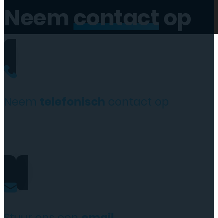
Neem
contact
op
Neem
telefonisch
contact op
0206973068
Stuur ons een
email