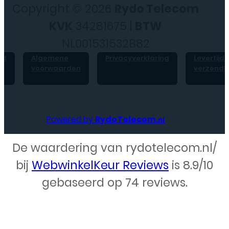
Copyright © 2026
Rydo Telecom
KVK
34281675 |
BTW
NL001531532B82
id
Algemene
Privacyverklaring
Levertijd 
voorwaarden
verzendk
Powered by
RydoTelecom
.nl
De waardering van rydotelecom.nl/
Webdesign – Rydo Telecom
bij
WebwinkelKeur Reviews
is 8.9/10
gebaseerd op 74 reviews.