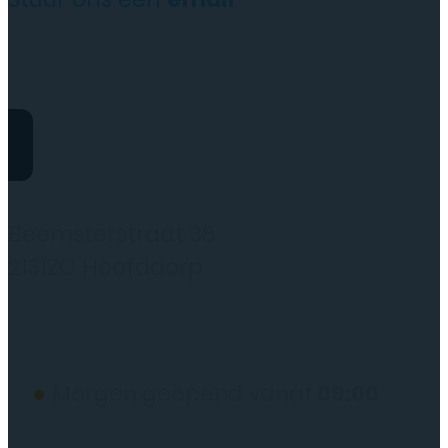
website@rydotelecom.nl
Rydo Telecom
Beemsterstraat 38
2131ZC Hoofddorp
(wij werken alleen op afspraak)
●
Morgen geopend vanaf
09:00