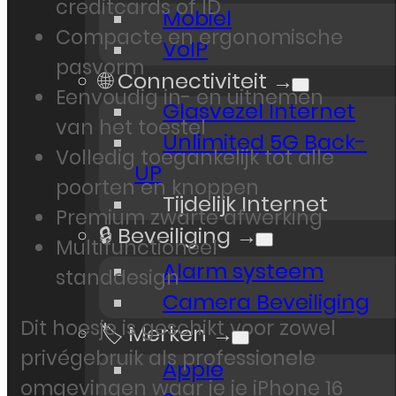
creditcards of ID
Mobiel
Compacte en ergonomische
VoIP
pasvorm
🌐 Connectiviteit →
Eenvoudig in- en uitnemen
Glasvezel Internet
van het toestel
Unlimited 5G Back-
Volledig toegankelijk tot alle
UP
poorten en knoppen
Tijdelijk Internet
Premium zwarte afwerking
🔒 Beveiliging →
Multifunctioneel
Alarm systeem
standdesign
Camera Beveiliging
Dit hoesje is geschikt voor zowel
🏷️ Merken →
privégebruik als professionele
Apple
omgevingen waar je je iPhone 16