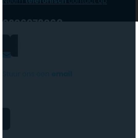
Neem
telefonisch
contact op
0206973068
Stuur ons een
email
website@rydotelecom.nl
Rydo Telecom