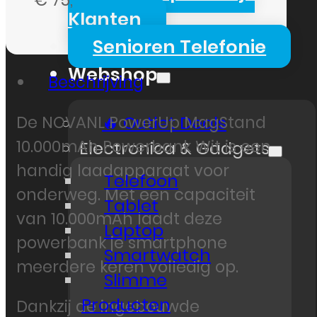
Klanten
Senioren Telefonie
Webshop
Beschrijving
De NOVANL PowerUp MagStand
🔥 Outlet Deals
10.000mAh Powerbank Wit is een
Electronica & Gadgets
handig laadapparaat voor
Telefoon
onderweg. Met een capaciteit
Tablet
van 10.000mAh laadt deze
Laptop
powerbank je smartphone
Smartwatch
meerdere keren volledig op.
Slimme
Producten
Dankzij de ingebouwde