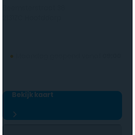
Beemsterstraat 38
2131ZC Hoofddorp
(wij werken alleen op afspraak)
●
Maandag geopend vanaf
09:00
Bekijk kaart