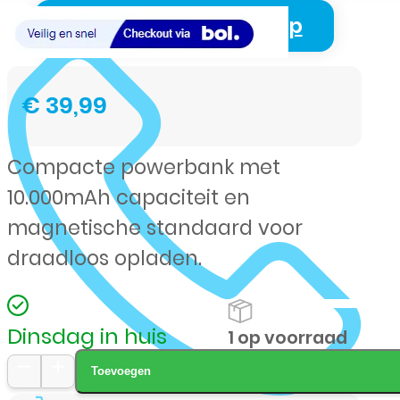
Login Zakelijk Webshop
€
39,99
Compacte powerbank met
10.000mAh capaciteit en
magnetische standaard voor
draadloos opladen.
Dinsdag in huis
1 op voorraad
Toevoegen
NOVANL