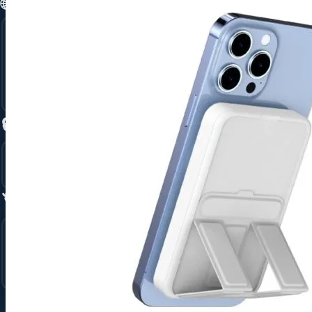
🌐 Connectiviteit →
Glasvezel Internet
5G voor bedrijven
Tijdelijk Internet via 4G/5G
Unlimited 5G Back-UP
🔒 Beveiliging →
Ajax Alarmsysteem
Camera Beveiliging
🏷️ Merken →
Apple
Samsung
Jabra
🏢 Totaaloplossing