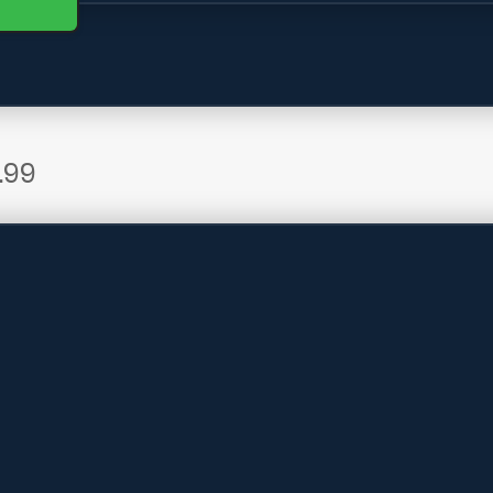
.99
stuurd
,-