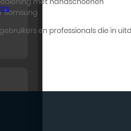
 bediening met handschoenen
ers
or Samsung
jke gebruikers en professionals die in