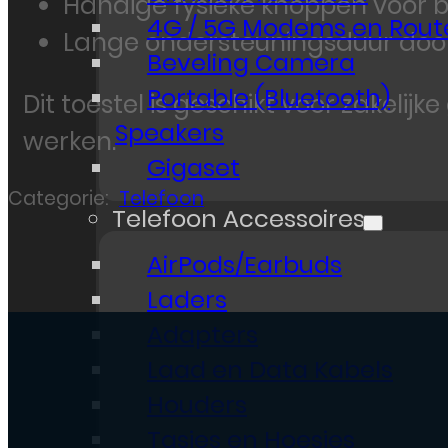
Handige fysieke knoppen voor
4G / 5G Modems en Rout
Lange ondersteuningsduur do
Beveling Camera
Portable (Bluetooth)
Dit toestel is geschikt voor zakeli
Speakers
werken.
Gigaset
Categorie:
Telefoon
Telefoon Accessoires
AirPods/Earbuds
Laders
Adapters
Laad en Data Kabels
Houders
Tasjes en Hoesjes