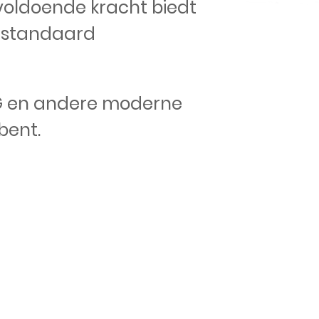
 voldoende kracht biedt
or standaard
 4G en andere moderne
bent.