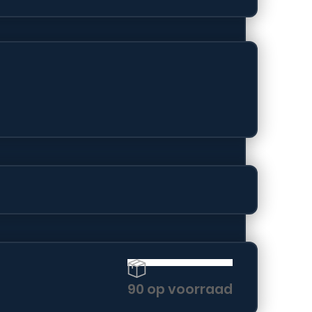
zwart
opslagruimte, ontworpen
90 op voorraad