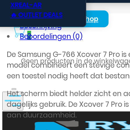
XREAL-AR
🔥 OUTLET DEALS
Login Zakelijk Webshop
Beschrijving
0
Beoordelingen (0)
De Samsung G-766 Xcover 7 Pro is 
Geen producten in de winkelwag
model combineert een stevige con
een toestel nodig heeft dat besta
Het scherm biedt helder zicht en aa
dagelijks gebruik. De Xcover 7 Pro 
aan duurzaamheid.