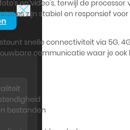
to’s en video’s, terwijl de processor
taties zijn stabiel en responsief vo
en
rsteunt snelle connectiviteit via 5G,
trouwbare communicatie waar je ook 
liteit
estendigheid
en bestanden