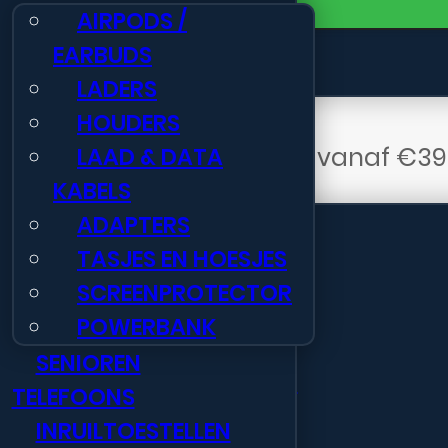
Toevoegen
Samsung
🏢 Totaaloplossing
AIRPODS /
G-
🎯 Aanbiedingen & Acties
EARBUDS
766
LADERS
Xcover
HOUDERS
7
Gratis verzending NL
vanaf €39
LAAD & DATA
Informatie
Pro
KABELS
128GB
ADAPTERS
Nieuws
zwart
TASJES EN HOESJES
Neem contact op
Voor
15:59
besteld, vandaag ver
aantal
SCREENPROTECTOR
Veelgestelde vragen
POWERBANK
Openingstijden
SENIOREN
Retourportaal webshop
TELEFOONS
Gratis verzending BE
vanaf € 75
B2B Registratie
INRUILTOESTELLEN