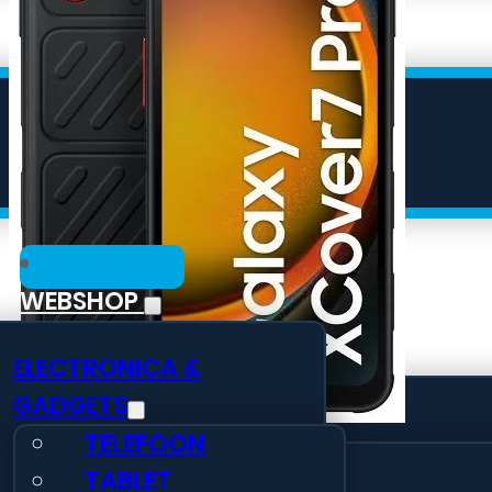
WEBSHOP
Zakelijke Telecom
ELECTRONICA &
GADGETS
📱 Communicatie →
TELEFOON
Mobiel
TABLET