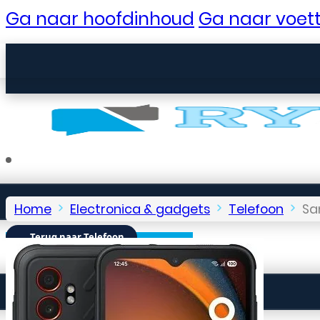
Ga naar hoofdinhoud
Ga naar voett
Home
Electronica & gadgets
Telefoon
Sa
← Terug naar Telefoon
Seniorentelefoons