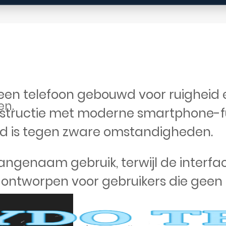
een telefoon gebouwd voor ruigheid 
en.
structie met moderne smartphone-fun
nd is tegen zware omstandigheden.
ngenaam gebruik, terwijl de interface
is ontworpen voor gebruikers die geen