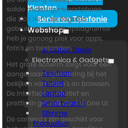
Klanten
solide midrange-smartphone
Senioren Telefonie
die zich richt op dagelijks
gebruik. Met 128GB opslagruimte
Webshop
heb je genoeg plek voor apps,
foto’s en bestanden.
🔥 Outlet Deals
Electronica & Gadgets
Het grote scherm zorgt voor een
Telefoon
aangenaam kijkervaring bij het
Tablet
bekijken van video’s en browsen.
Laptop
De interface is intuïtief en
Smartwatch
prettig in gebruik dankzij One UI.
Slimme
De camera’s zijn geschikt voor
Producten