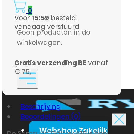
0
Voor
15:59
besteld,
vandaag verstuurd
Geen producten in de
winkelwagen.
Gratis verzending BE
vanaf
€ 75,-
Beschrijving
Beoordelingen (0)
Webshop Zakelijk
De Samsung Galaxy A16 is een