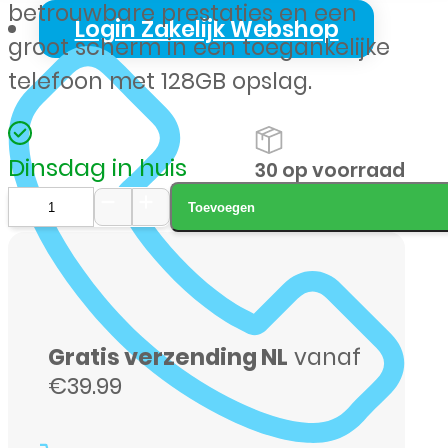
betrouwbare prestaties en een
Login Zakelijk Webshop
groot scherm in een toegankelijke
telefoon met 128GB opslag.
Dinsdag in huis
30 op voorraad
Toevoegen
Samsung
Galaxy
A16
4G
Gratis verzending NL
vanaf
128GB
€39.99
zwart
aantal