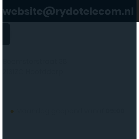
website@rydotelecom.nl
Rydo Telecom
Beemsterstraat 38
2131ZC Hoofddorp
(wij werken alleen op afspraak)
●
Maandag geopend vanaf
09:00