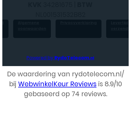
KVK
34281675 |
BTW
NL001531532B82
id
Algemene
Privacyverklaring
Levertijd 
voorwaarden
verzendk
Powered by
RydoTelecom
.nl
De waardering van rydotelecom.nl/
Webdesign – Rydo Telecom
bij
WebwinkelKeur Reviews
is 8.9/10
gebaseerd op 74 reviews.