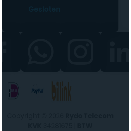
Gesloten
Copyright © 2026
Rydo Telecom
KVK
34281675 |
BTW