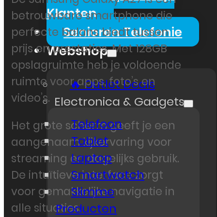
Klanten
betrouwbare smartphone die
Senioren Telefonie
perfecte balans biedt tussen
prijs en prestaties. Met 128GB
Webshop
opslagruimte heb je voldoende
ruimte voor apps, foto’s en
🔥 Outlet Deals
video’s.
Electronica & Gadgets
Telefoon
Het grote scherm geeft je een
Tablet
aangenaam kijkervaring voor
Laptop
streaming en dagelijks gebruik.
Smartwatch
De intuïtieve interface zorgt
Slimme
voor gemakkelijke navigatie in
alle situaties.
Producten