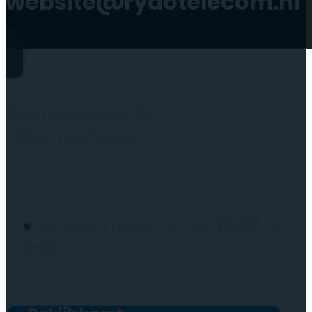
website@rydotelecom.nl
Rydo Telecom
Beemsterstraat 38
2131ZC Hoofddorp
(wij werken alleen op afspraak)
●
Vandaag geopend van
09:00
tot
17:00