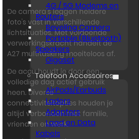
4G / 5G Modems en
De camera’s leggen heldere
Routers
foto’s vast in verschillende
Beveling Camera
lichtsituaties. Met voldoende
Portable (Bluetooth)
verwerkingskracht handelt de
Speakers
A27 multitasking moeiteloos af.
Gigaset
De accu houdt je door een
Telefoon Accessoires
volledige dag actief gebruik
AirPods/Earbuds
heen. Diverse
Laders
connectiviteitopties houden je
Adapters
altijd verbonden met familie,
Laad en Data
vrienden en werk.
Kabels