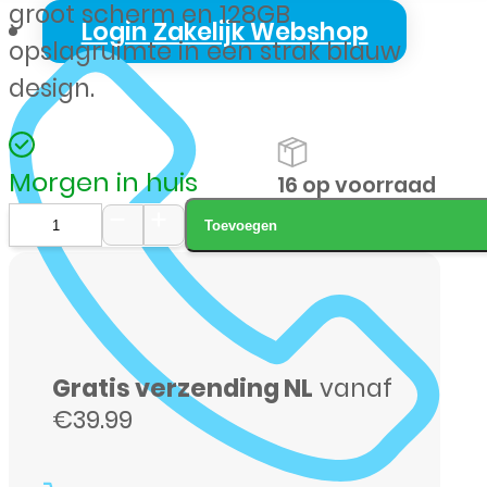
groot scherm en 128GB
Login Zakelijk Webshop
opslagruimte in een strak blauw
design.
Morgen in huis
16 op voorraad
Toevoegen
Samsung
A27
128GB
blauw
Gratis verzending NL
vanaf
aantal
€39.99