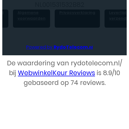
NL001531532B82
id
Algemene
Privacyverklaring
Levertijd 
voorwaarden
verzendk
Powered by
RydoTelecom
.nl
De waardering van rydotelecom.nl/
Webdesign – Rydo Telecom
bij
WebwinkelKeur Reviews
is 8.9/10
gebaseerd op 74 reviews.