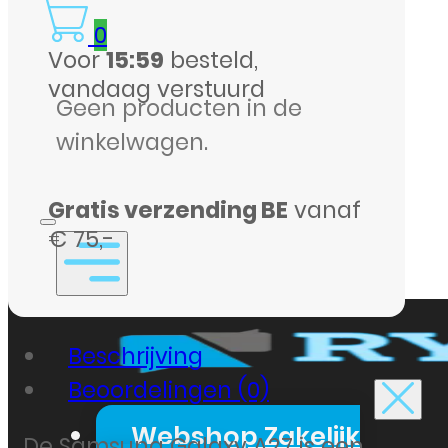
0
Voor
15:59
besteld,
vandaag verstuurd
Geen producten in de
winkelwagen.
Gratis verzending BE
vanaf
€ 75,-
Beschrijving
Beoordelingen (0)
Webshop Zakelijk
De Samsung Galaxy A27 is een