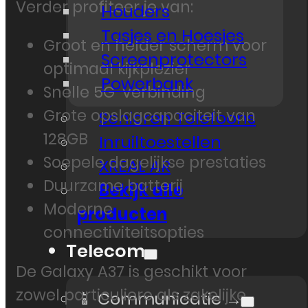
Verder profiteer je van:
Houders
Tasjes en Hoesjes
Groot en helder scherm voor
Screenprotectors
optimaal kijkplezier
Powerbank
Snelle 5G-verbinding
Grote opslagcapaciteit van
Senioren Telefoons
128GB
Inruiltoestellen
Soepele dagelijkse prestaties
XREAL AR
Duurzame batterij
Bekijk alle
Moderne
producten
connectiviteitsopties
Telecom
De Galaxy A37 is geschikt voor
zowel particuliere als zakelijke
📱 Communicatie →