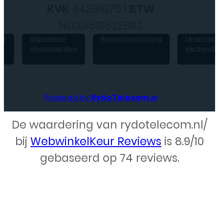
KVK
34281675 |
BTW
NL001531532B82
id
Algemene
Privacyverklaring
Levertijd 
voorwaarden
verzendk
Powered by
RydoTelecom
.nl
De waardering van rydotelecom.nl/
Webdesign – Rydo Telecom
bij
WebwinkelKeur Reviews
is 8.9/10
gebaseerd op 74 reviews.