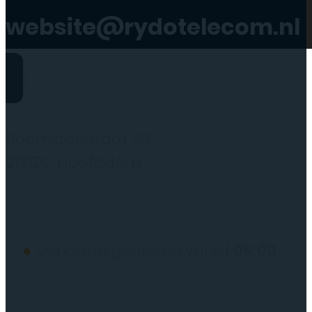
website@rydotelecom.nl
Rydo Telecom
Beemsterstraat 38
2131ZC Hoofddorp
(wij werken alleen op afspraak)
●
Vandaag geopend vanaf
09:00