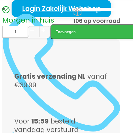
Login Zakelijk Webshop
Morgen in huis
106 op voorraad
Toevoegen
Samsung
Galaxy
A37
128GB
Gratis verzending NL
vanaf
zwart
€39.99
aantal
Voor
15:59
besteld,
vandaag verstuurd