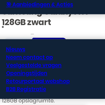
🎯 Aanbiedingen & Acties
Samsung Galaxy A37
128GB zwart
Informatie
Nieuws
Neem contact op
€
295,99
Veelgestelde vragen
Openingstijden
De Samsung Galaxy A37 biedt een
Retourportaal webshop
groot scherm en solide prestaties
B2B Registratie
in een toegankelijk design met
128GB opslagruimte.