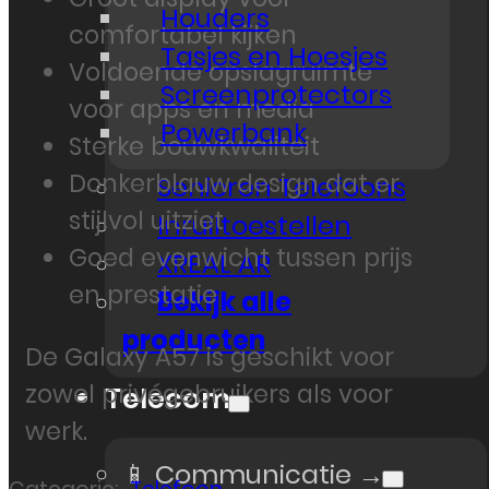
Houders
comfortabel kijken
Tasjes en Hoesjes
Voldoende opslagruimte
Screenprotectors
voor apps en media
Powerbank
Sterke bouwkwaliteit
Donkerblauw design dat er
Senioren Telefoons
stijlvol uitziet
Inruiltoestellen
Goed evenwicht tussen prijs
XREAL AR
en prestatie
Bekijk alle
producten
De Galaxy A57 is geschikt voor
zowel privégebruikers als voor
Telecom
werk.
📱 Communicatie →