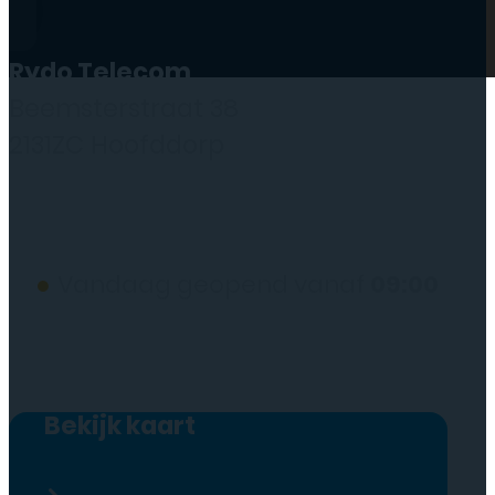
Rydo Telecom
Beemsterstraat 38
2131ZC Hoofddorp
(wij werken alleen op afspraak)
●
Vandaag geopend vanaf
09:00
Bekijk kaart