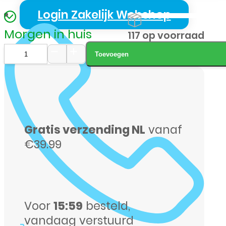
Login Zakelijk Webshop
Morgen in huis
117 op voorraad
Toevoegen
Samsung
Galaxy
A57
128GB
Gratis verzending NL
vanaf
donkerblauw
€39.99
aantal
Voor
15:59
besteld,
vandaag verstuurd