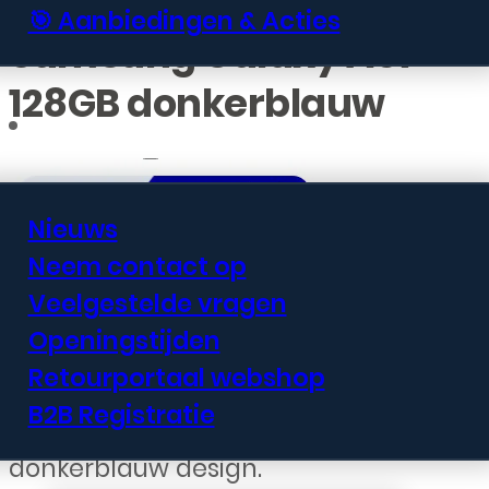
🎯 Aanbiedingen & Acties
Samsung Galaxy A57
128GB donkerblauw
Informatie
Nieuws
Neem contact op
€
362,99
Veelgestelde vragen
Openingstijden
De Samsung Galaxy A57 biedt een
Retourportaal webshop
groot scherm, degelijke prestaties
B2B Registratie
en een solide camera in een strak
donkerblauw design.