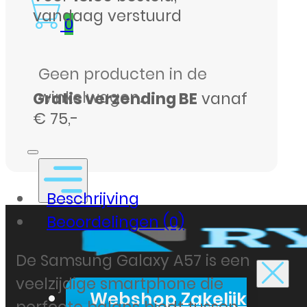
vandaag verstuurd
0
Geen producten in de
winkelwagen.
Gratis verzending BE
vanaf
€ 75,-
Beschrijving
Beoordelingen (0)
De Samsung Galaxy A57 is een
veelzijdige smartphone die
Webshop Zakelijk