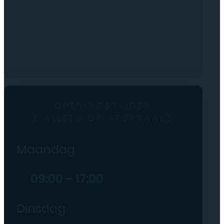
OPENINGSTIJDEN
( ALLEEN OP AFSPRAAK)
Maandag
09:00 – 17:00
Dinsdag