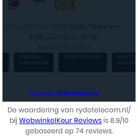
Copyright © 2026
Rydo Telecom
KVK
34281675 |
BTW
NL001531532B82
id
Algemene
Privacyverklaring
Levertijd 
voorwaarden
verzendk
Powered by
RydoTelecom
.nl
De waardering van rydotelecom.nl/
Webdesign – Rydo Telecom
bij
WebwinkelKeur Reviews
is 8.9/10
gebaseerd op 74 reviews.