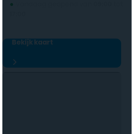
●
Vandaag geopend van
09:00
tot
17:00
Bekijk kaart