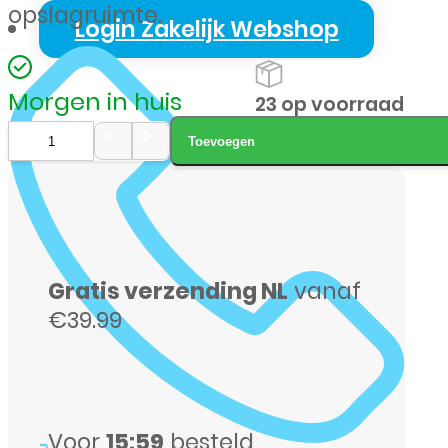
opslagruimte.
Login Zakelijk Webshop
Morgen in huis
23 op voorraad
Toevoegen
Samsung
Galaxy
A57
256GB
Gratis verzending NL
vanaf
grijs
€39.99
aantal
Voor
15:59
besteld,