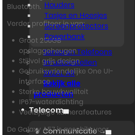
Houders
Bluetooth.
Tasjes en Hoesjes
Verder profiteer je van:
Screenprotectors
Powerbank
Groot 256GB
opslaggeheugen
Senioren Telefoons
Stijlvol grijs design
Inruiltoestellen
Gebruiksvriendelijke One UI-
XREAL AR
interface
Bekijk alle
Sterke bouwkwaliteit
producten
IP67-waterdichting
Telecom
Veelzijdige kamerafeatures
De Galaxy A57 is geschikt voor
📱 Communicatie →