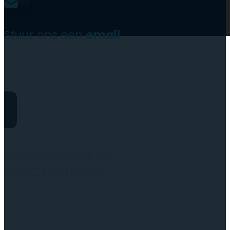
Stuur ons een
email
website@rydotelecom.nl
Rydo Telecom
Beemsterstraat 38
2131ZC Hoofddorp
(wij werken alleen op afspraak)