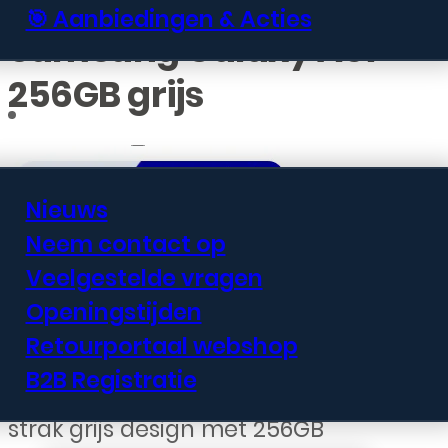
🎯 Aanbiedingen & Acties
Samsung Galaxy A57
256GB grijs
Informatie
Nieuws
Neem contact op
€
447,99
Veelgestelde vragen
Openingstijden
De Samsung Galaxy A57 biedt een
Retourportaal webshop
groot scherm, solide prestaties en
B2B Registratie
een betrouwbare camera in een
strak grijs design met 256GB