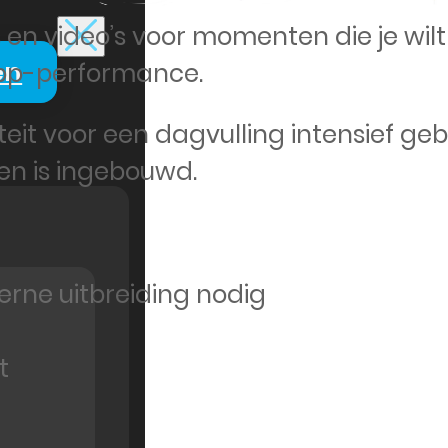
 en video’s voor momenten die je wil
en
 app-performance.
eit voor een dagvulling intensief gebr
n is ingebouwd.
rne uitbreiding nodig
t