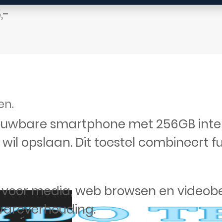
,-
en.
ouwbare smartphone met 256GB inter
s wil opslaan. Dit toestel combineert f
 voor media, web browsen en videobe
dwareverhouding.