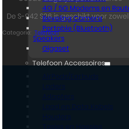
4G / 5G Modems en Rout
De S-942 S26 is geschikt voor zowel
Beveling Camera
Portable (Bluetooth)
Categorie:
Telefoon
Speakers
Gigaset
Telefoon Accessoires
AirPods/Earbuds
Laders
Adapters
Laad en Data Kabels
Houders
Tasjes en Hoesjes