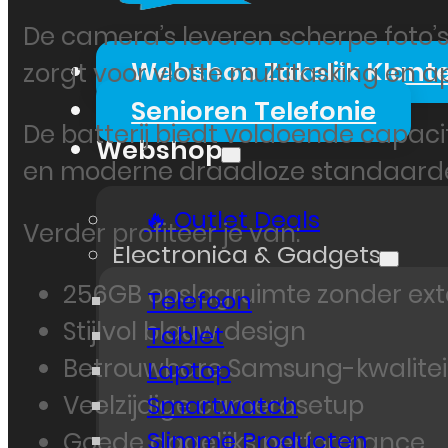
De camera’s leveren scherpe foto’s
Webshop Zakelijk Klant
zorgt voor vlotte multitasking en
Senioren Telefonie
De batterij biedt voldoende capacit
Webshop
en moderne draadloze standaarde
🔥 Outlet Deals
Verder profiteer je van:
Electronica & Gadgets
256GB opslagruimte zonder exte
Telefoon
Stijlvol blauw design
Tablet
Betrouwbare Samsung-kwalitei
Laptop
Veelzijdige camerasetup
Smartwatch
Slimme Producten
Goede dagelijks performance