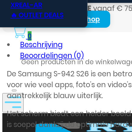
XREAL-AR
Gratis verzending BE
vanaf € 75
🔥 OUTLET DEALS
Login Zakelijk Webshop
0
Beschrijving
Beoordelingen (0)
Geen producten in de winkelwag
De Samsung S-942 S26 is een betr
voor wie veel apps, foto’s en video’
aantrekkelijk blauw uiterlijk.
Het scherm biedt een helder beeld
is soepel dankzij de optimale har