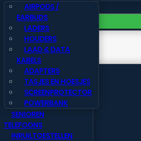
🏢 Totaaloplossing
AIRPODS /
Morgen in huis
🎯 Aanbiedingen & Acties
EARBUDS
Toevoegen
Samsung
LADERS
S-
HOUDERS
942
LAAD & DATA
S26
Informatie
KABELS
256GB
Gratis verzending NL
vanaf €39
ADAPTERS
Nieuws
blauw
TASJES EN HOESJES
Neem contact op
aantal
SCREENPROTECTOR
Veelgestelde vragen
POWERBANK
Voor
15:59
besteld, vandaag ver
Openingstijden
SENIOREN
Retourportaal webshop
TELEFOONS
B2B Registratie
INRUILTOESTELLEN