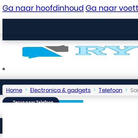
Ga naar hoofdinhoud
Ga naar voett
Home
Electronica & gadgets
Telefoon
Sa
← Terug naar Telefoon
Seniorentelefoons