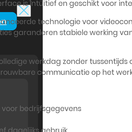
rface is intuïtief en geschikt voor int
en
vanceerde technologie voor videocon
ies garanderen stabiele werking van 
olledige werkdag zonder tussentijds o
trouwbare communicatie op het werk
s voor bedrijfsgegevens
f dagelijks gebruik