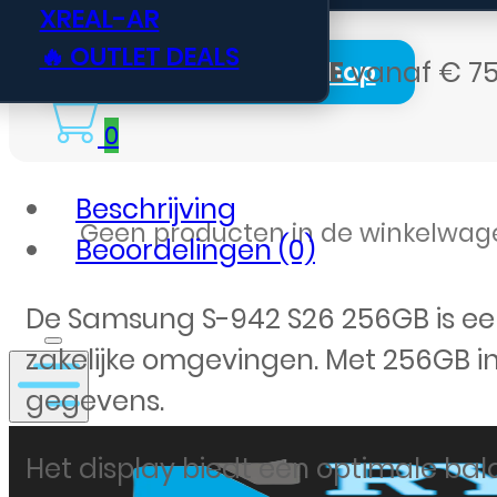
XREAL-AR
🔥 OUTLET DEALS
Gratis verzending BE
vanaf € 75
Login Zakelijk Webshop
0
Beschrijving
Geen producten in de winkelwag
Beoordelingen (0)
De Samsung S-942 S26 256GB is een
zakelijke omgevingen. Met 256GB in
gegevens.
Het display biedt een optimale bal