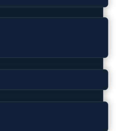
terprise
B opslagruimte, ontworpen