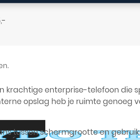
,-
en.
 krachtige enterprise-telefoon die s
terne opslag heb je ruimte genoeg vo
ans tussen schermgrootte en gebruiks