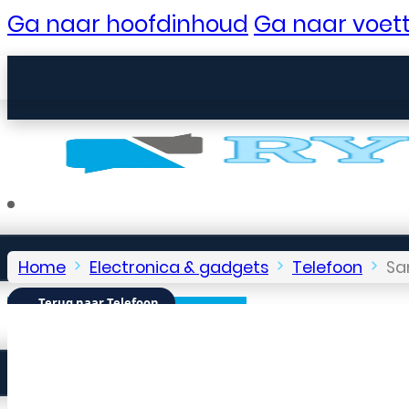
Ga naar hoofdinhoud
Ga naar voett
Home
Electronica & gadgets
Telefoon
Sa
← Terug naar Telefoon
Seniorentelefoons