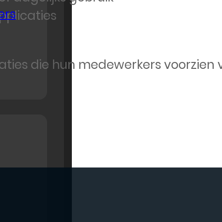
ers
pplicaties
saties die hun medewerkers voorzien 