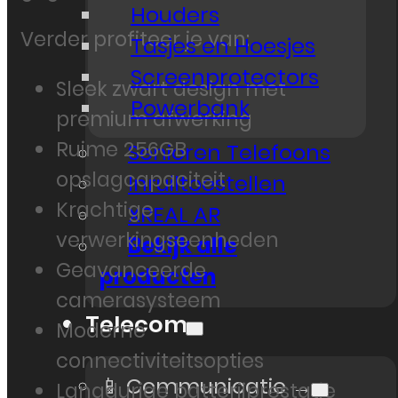
Houders
Verder profiteer je van:
Tasjes en Hoesjes
Screenprotectors
Sleek zwart design met
Powerbank
premium afwerking
Ruime 256GB
Senioren Telefoons
opslagcapaciteit
Inruiltoestellen
Krachtige
XREAL AR
verwerkingseenheden
Bekijk alle
Geavanceerde
producten
camerasysteem
Telecom
Moderne
connectiviteitsopties
📱 Communicatie →
Langdurige batterijprestatie