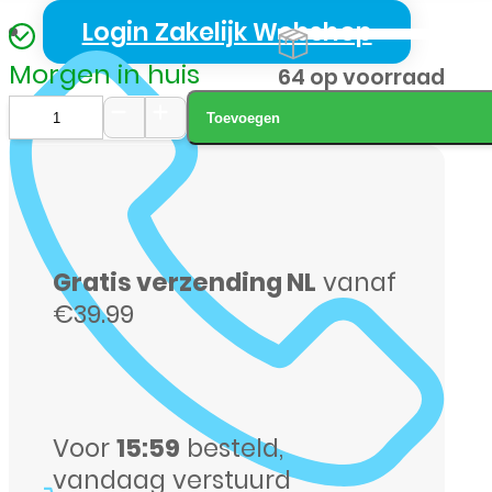
Login Zakelijk Webshop
Morgen in huis
64 op voorraad
Toevoegen
Samsung
S-
942
S26
Gratis verzending NL
vanaf
256GB
€39.99
zwart
aantal
Voor
15:59
besteld,
vandaag verstuurd