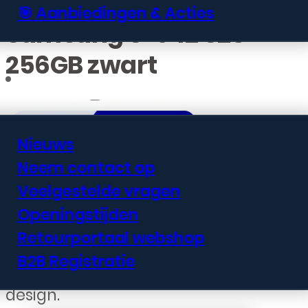
🎯 Aanbiedingen & Acties
Samsung S-942 S26
256GB zwart
Informatie
Nieuws
Neem contact op
€
682,99
Veelgestelde vragen
Openingstijden
De Samsung S-942 S26 is een
Retourportaal webshop
krachtige smartphone met 256GB
B2B Registratie
opslagruimte en een elegant zwart
design.