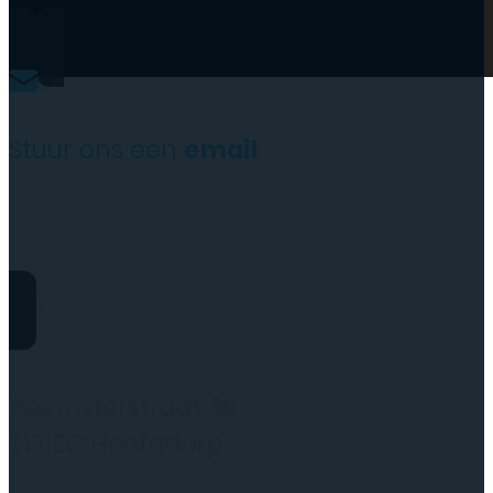
Stuur ons een
email
website@rydotelecom.nl
Rydo Telecom
Beemsterstraat 38
2131ZC Hoofddorp