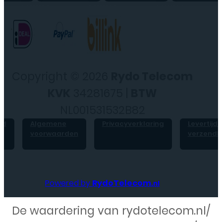
Copyright © 2026
Rydo Telecom
KVK
34281675 |
BTW
NL001531532B82
id
Algemene
Privacyverklaring
Levertijd 
voorwaarden
verzendk
Powered by
RydoTelecom
.nl
De waardering van rydotelecom.nl/