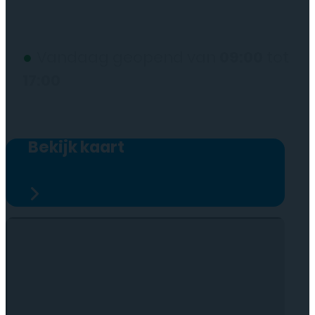
(wij werken alleen op afspraak)
●
Vandaag geopend van
09:00
tot
17:00
Bekijk kaart