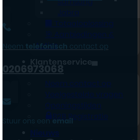
Samsung
Jabra
🏢 Totaaloplossing
🎯 Aanbiedingen &
Acties
Neem
telefonisch
contact op
Klantenservice
0206973068
Neem contact op
Veelgestelde vragen
Openingstijden
B2B Registratie
Stuur ons een
email
Nieuws