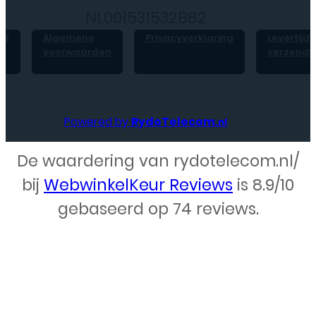
NL001531532B82
id
Algemene
Privacyverklaring
Levertijd 
voorwaarden
verzendk
Powered by
RydoTelecom
.nl
De waardering van rydotelecom.nl/
Webdesign – Rydo Telecom
bij
WebwinkelKeur Reviews
is 8.9/10
gebaseerd op 74 reviews.