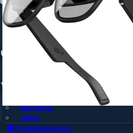
🌐 Connectiviteit →
Glasvezel Internet
5G voor bedrijven
Tijdelijk Internet via 4G/5G
Unlimited 5G Back-UP
🔒 Beveiliging →
Ajax Alarmsysteem
Camera Beveiliging
🏷️ Merken →
Apple
Samsung
Jabra
🏢 Totaaloplossing