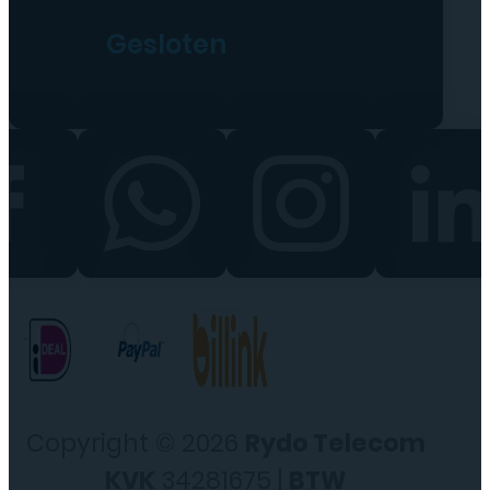
Gesloten
Copyright © 2026
Rydo Telecom
KVK
34281675 |
BTW