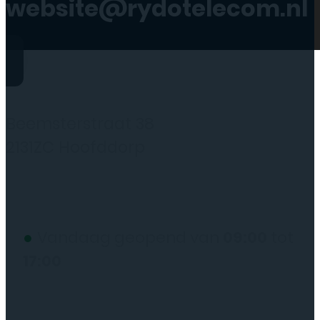
website@rydotelecom.nl
Rydo Telecom
Beemsterstraat 38
2131ZC Hoofddorp
(wij werken alleen op afspraak)
●
Vandaag geopend van
09:00
tot
17:00