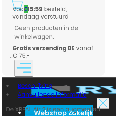
Voor
15:59
besteld,
0
vandaag verstuurd
Geen producten in de
winkelwagen.
Gratis verzending BE
vanaf
€ 75,-
Beschrijving
Aanvullende informatie
De XREAL Air 2 is een augmented
Webshop Zakelijk