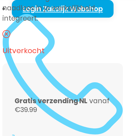
naadloos in je werkelijkheid
Login Zakelijk Webshop
integreert.
Uitverkocht
Gratis verzending NL
vanaf
€39.99