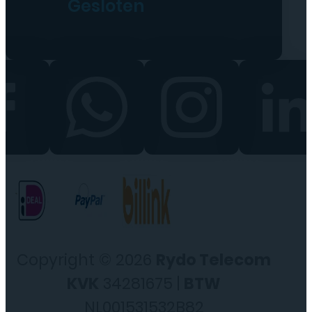
Gesloten
Copyright © 2026
Rydo Telecom
KVK
34281675 |
BTW
NL001531532B82