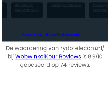
id
Algemene
Privacyverklaring
Levertijd 
voorwaarden
verzendk
Powered by
RydoTelecom
.nl
De waardering van rydotelecom.nl/
Webdesign – Rydo Telecom
bij
WebwinkelKeur Reviews
is 8.9/10
gebaseerd op 74 reviews.