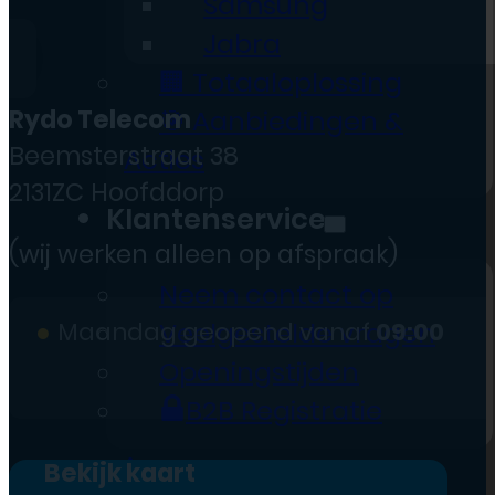
Samsung
Jabra
🏢 Totaaloplossing
Rydo Telecom
🎯 Aanbiedingen &
Beemsterstraat 38
Acties
2131ZC Hoofddorp
Klantenservice
(wij werken alleen op afspraak)
Neem contact op
●
Maandag geopend vanaf
09:00
Veelgestelde vragen
Openingstijden
B2B Registratie
Nieuws
Bekijk kaart