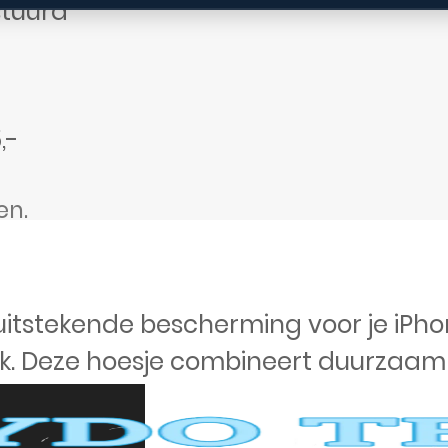
stuurd
,-
en.
 uitstekende bescherming voor je iPho
. Deze hoesje combineert duurzaamhe