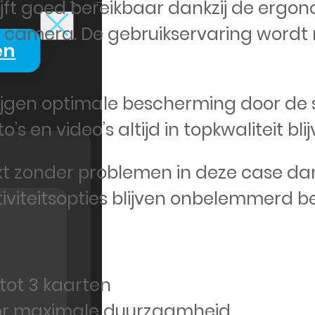
lijft goed bereikbaar dankzij de erg
camera. De gebruikservaring wordt n
en
krijgen optimale bescherming door de
to’s en video’s altijd in topkwaliteit b
rkt zonder problemen in deze case dank
iviteitsopties blijven onbelemmerd b
tot 3 kaarten
oor maximale duurzaamheid