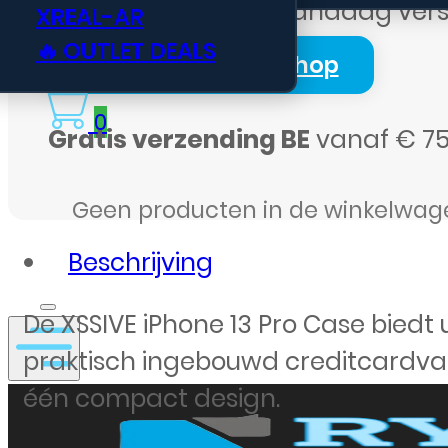
Voor
15:59
besteld, vandaag ver
XREAL-AR
Bescherming
🔥 OUTLET DEALS
en
Login Zakelijk Webshop
gemak
in
0
Gratis verzending BE
vanaf € 75
één
aantal
Geen producten in de winkelwag
Beschrijving
De XSSIVE iPhone 13 Pro Case biedt
praktisch ingebouwd creditcardvak
één compact design.