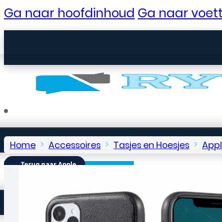
Ga naar hoofdinhoud
Ga naar voett
Home
Accessoires
Tasjes en Hoesjes
App
← Terug naar Apple
Seniorentelefoons