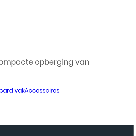
r compacte opberging van
tcard vakAccessoires