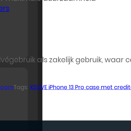
ers
rivégebruik als zakelijk gebruik, waa
lecom
Tags:
XSSIVE iPhone 13 Pro case met credi