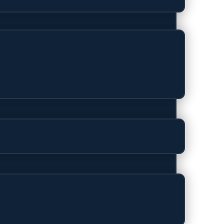
itcardvak –