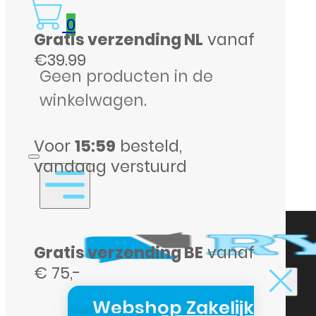
Pro
0
Gratis verzending NL
vanaf
Clear
€39.99
Case
Geen producten in de
met
winkelwagen.
MagSafe
–
Voor
15:59
besteld,
Transparant,
vandaag verstuurd
stijlvol
en
MagSafe-
Gratis verzending BE
vanaf
compatibel
€ 75,-
aantal
Webshop Zakelijk