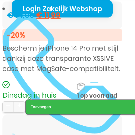
Login Zakelijk Webshop
Oorspronkelijke
Huidige
€
14,99
€
11,99
prijs
prijs
-20%
was:
is:
Bescherm je iPhone 14 Pro met stijl
€ 14,99.
€ 11,99.
dankzij deze transparante XSSIVE
case met MagSafe-compatibiliteit.
Dinsdag in huis
1 op voorraad
Toevoegen
XSSIVE
iPhone
14