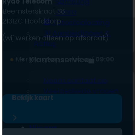
Rydo Telecom
Samsung
Beemsterstraat 38
Jabra
2131ZC Hoofddorp
🏢 Totaaloplossing
🎯 Aanbiedingen &
(wij werken alleen op afspraak)
Acties
Klantenservice
●
Morgen geopend vanaf
09:00
Neem contact op
Veelgestelde vragen
Bekijk kaart
Openingstijden
B2B Registratie
Nieuws