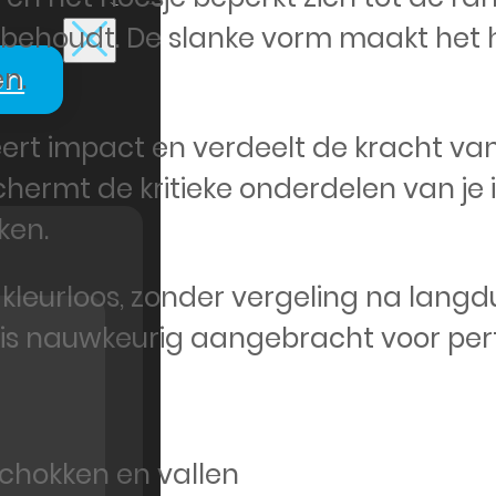
el behoudt. De slanke vorm maakt het 
en
en.
ert impact en verdeelt de kracht van
schermt de kritieke onderdelen van je
ken.
 kleurloos, zonder vergeling na langd
is nauwkeurig aangebracht voor per
chokken en vallen