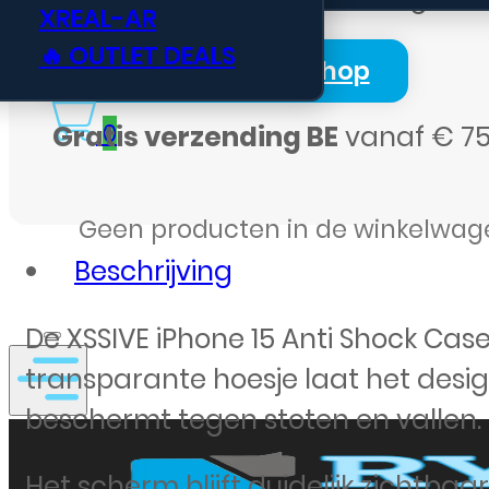
sterk
XREAL-AR
en
🔥 OUTLET DEALS
Login Zakelijk Webshop
slank
aantal
0
Gratis verzending BE
vanaf € 75
Geen producten in de winkelwag
Beschrijving
De XSSIVE iPhone 15 Anti Shock Cas
transparante hoesje laat het design v
beschermt tegen stoten en vallen.
Het scherm blijft duidelijk zichtba