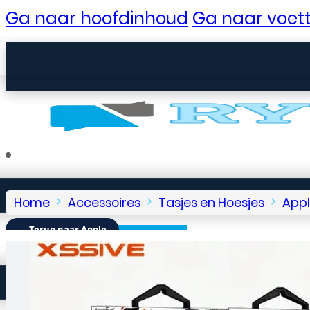
Ga naar hoofdinhoud
Ga naar voett
Home
Accessoires
Tasjes en Hoesjes
App
← Terug naar Apple
Seniorentelefoons