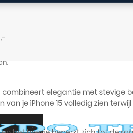
,-
en.
e combineert elegantie met stevige b
an je iPhone 15 volledig zien terwijl h
ar en het hoesje beperkt zich tot de 