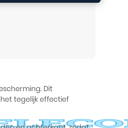
escherming. Dit
et tegelijk effectief
randen en achterkant, zodat