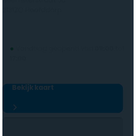
Beemsterstraat 38
2131ZC Hoofddorp
(wij werken alleen op afspraak)
●
Vandaag geopend van
09:00
tot
17:00
Bekijk kaart