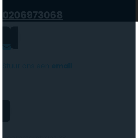
0206973068
Stuur ons een
email
website@rydotelecom.nl
Rydo Telecom