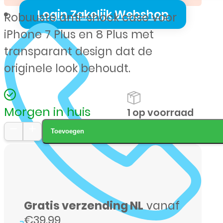
was:
is:
Login Zakelijk Webshop
Robuuste anti-shock case voor
€ 14,99.
€ 9,99.
iPhone 7 Plus en 8 Plus met
transparant design dat de
originele look behoudt.
Morgen in huis
1 op voorraad
Toevoegen
XSSIVE
iPhone
7
Plus
Gratis verzending NL
vanaf
/
€39.99