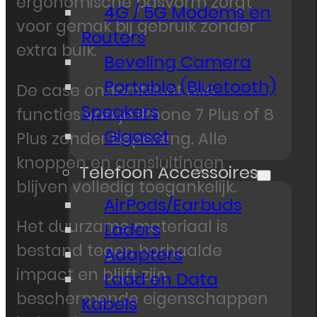
ergonomische pasvorm zorgt
4G / 5G Modems en
voor gemak bij gebruik zonder
Routers
extra bulk.
Beveling Camera
Portable (Bluetooth)
De case ondersteunt alle
Speakers
functies van je iPhone 7 Plus of 8
Gigaset
Plus zonder beperking. Alle
knoppen en aansluitingen
Telefoon Accessoires
blijven volledig toegankelijk.
AirPods/Earbuds
Het duurzame materiaal is
Laders
bestand tegen herhaalde
Adapters
impact en blijft zijn
Laad en Data
beschermende eigenschappen
Kabels