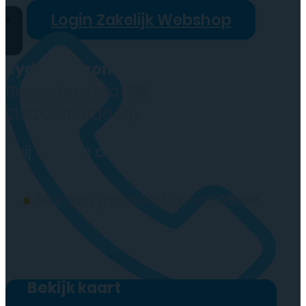
Login Zakelijk Webshop
Rydo Telecom
Beemsterstraat 38
2131ZC Hoofddorp
(wij werken alleen op afspraak)
●
Morgen geopend vanaf
09:00
Bekijk kaart