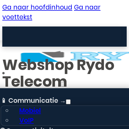
Ga naar hoofdinhoud
Ga naar
voettekst
Webshop Rydo
Telecom
Zakelijke Telecom
📱 Communicatie →
Mobiel
VoIP