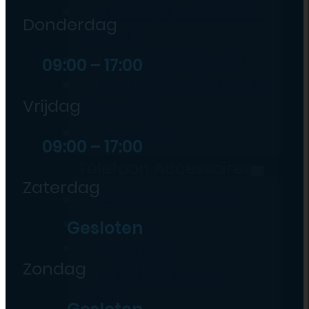
4G / 5G Modems en
Donderdag
Routers
Beveling Camera
09:00 – 17:00
Portable (Bluetooth)
Vrijdag
Speakers
Gigaset
09:00 – 17:00
Telefoon Accessoires
Zaterdag
AirPods/Earbuds
Laders
Gesloten
Adapters
Zondag
Laad en Data
Kabels