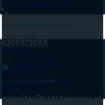
🎯 Aanbiedingen & Acties
Neem
telefonisch
contact op
Informatie
0206973068
Nieuws
Neem contact op
Veelgestelde vragen
Openingstijden
Retourportaal webshop
Stuur ons een
email
B2B Registratie
website@rydotelecom.nl