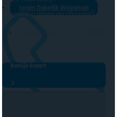
Login Zakelijk Webshop
(wij werken alleen op afspraak)
●
Vandaag geopend vanaf
09:00
Bekijk kaart