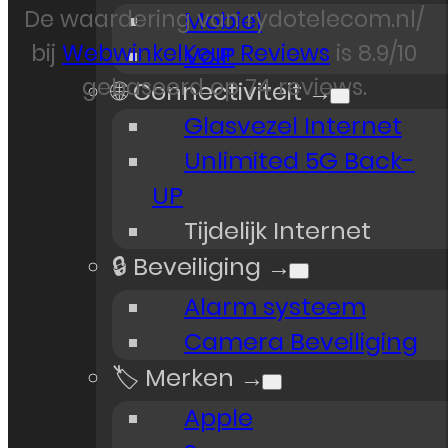
De waardering van rydotelecom.nl/
Mobiel
Webdesign – Rydo Telecom
bij
WebwinkelKeur Reviews
is 8.9/10
VoIP
gebaseerd op 74 reviews.
🌐 Connectiviteit →
Glasvezel Internet
Unlimited 5G Back-
UP
Tijdelijk Internet
🔒 Beveiliging →
Alarm systeem
Camera Beveiliging
🏷️ Merken →
Apple