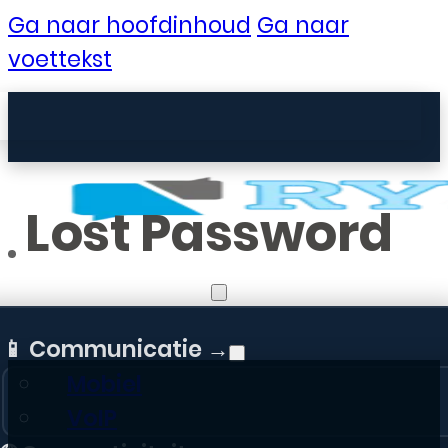
Ga naar hoofdinhoud
Ga naar
voettekst
Lost Password
Zakelijke Telecom
[user_registration_lost_password]
📱 Communicatie →
Mobiel
VoIP