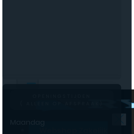
0
Geen producten in de
winkelwagen.
OPENINGSTIJDEN
( ALLEEN OP AFSPRAAK)
Maandag
Webshop Zakelijk