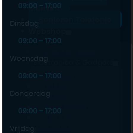
09:00 – 17:00
Klanten
Senioren Telefonie
Dinsdag
Webshop
09:00 – 17:00
🔥 Outlet Deals
Woensdag
Electronica & Gadgets
Telefoon
09:00 – 17:00
Tablet
Donderdag
Laptop
Smartwatch
09:00 – 17:00
Slimme
Producten
Vrijdag