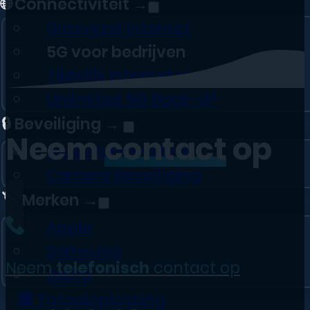
🌐 Connectiviteit →
Glasvezel Internet
5G voor bedrijven
Tijdelijk Internet via 4G/5G
Unlimited 5G Back-UP
🔒 Beveiliging →
Neem
contact
op
Ajax Alarmsysteem
Camera Beveiliging
🏷️ Merken →
Apple
Samsung
Neem
telefonisch
contact op
Jabra
🏢 Totaaloplossing