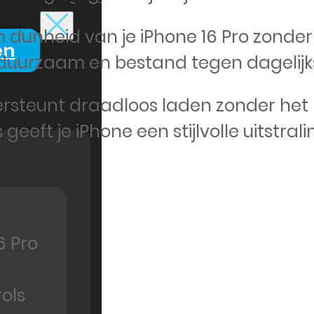
n dunheid van je iPhone 16 Pro zonde
en
s duurzaam en bestand tegen dagelijks
dersteunt draadloos laden zonder het
eeft je iPhone een stijlvolle uitstrali
6 Pro
ols