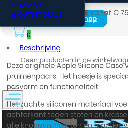
XREAL-AR
Gratis verzending BE
vanaf € 75
🔥 OUTLET DEALS
Login Zakelijk Webshop
0
Beschrijving
Geen producten in de winkelwag
Deze originele Apple Silicone Case 
pruimenpaars. Het hoesje is specia
pasvorm en functionaliteit.
Het zachte siliconen materiaal v
achterkant tegen stoten en krasse
alle knoppen, poorten en functies vo