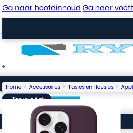
Ga naar hoofdinhoud
Ga naar voett
Home
Accessoires
Tasjes en Hoesjes
App
← Terug naar Apple
Seniorentelefoons