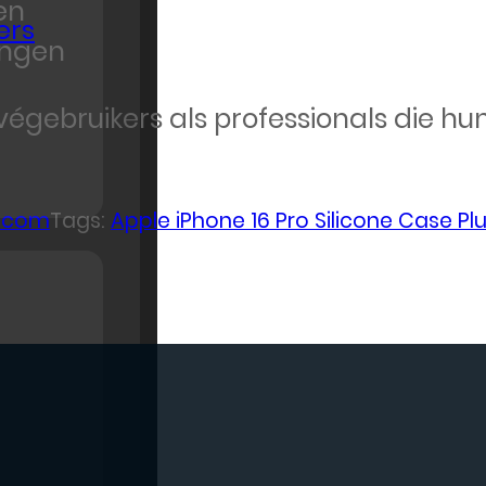
en
ers
ingen
rivégebruikers als professionals die h
lecom
Tags:
Apple iPhone 16 Pro Silicone Case P