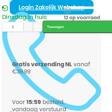
Login Zakelijk Webshop
Dinsdag in huis
12 op voorraad
Toevoegen
Google
Pixel
10
128GB
Gratis verzending NL
vanaf
zwart
€39.99
aantal
Voor
15:59
besteld,
vandaag verstuurd