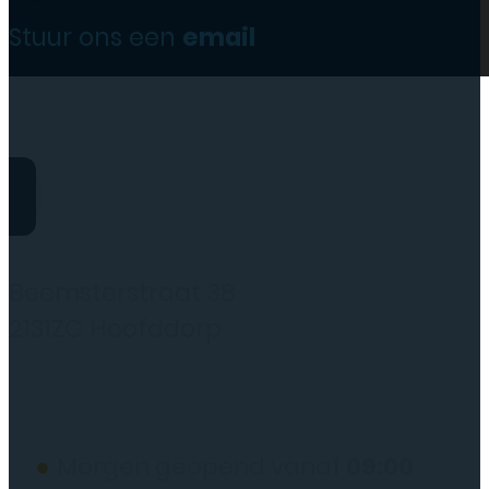
Stuur ons een
email
website@rydotelecom.nl
Rydo Telecom
Beemsterstraat 38
2131ZC Hoofddorp
(wij werken alleen op afspraak)
●
Morgen geopend vanaf
09:00