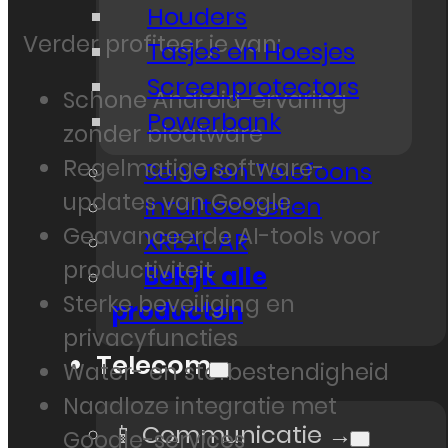
Houders
Verder profiteer je van:
Tasjes en Hoesjes
Screenprotectors
Schone Android-ervaring
Powerbank
zonder bloatware
Regelmatige software-
Senioren Telefoons
updates van Google
Inruiltoestellen
Geavanceerde AI-tools voor
XREAL AR
productiviteit
Bekijk alle
Sterke beveiliging en
producten
privacyfuncties
Telecom
Water- en stofbestendigheid
Naadloze integratie met
📱 Communicatie →
Google-services