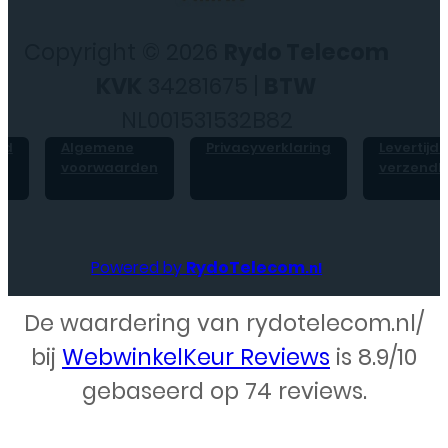
Copyright © 2026
Rydo Telecom
KVK
34281675 |
BTW
NL001531532B82
id
Algemene
Privacyverklaring
Levertijd 
voorwaarden
verzendk
Powered by
RydoTelecom
.nl
De waardering van rydotelecom.nl/
Webdesign – Rydo Telecom
bij
WebwinkelKeur Reviews
is 8.9/10
gebaseerd op 74 reviews.