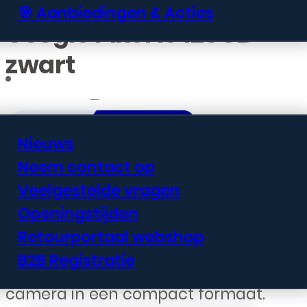
🎯 Aanbiedingen & Acties
Google Pixel 10 128GB
zwart
Informatie
Nieuws
Neem contact op
€
629,99
Veelgestelde vragen
Openingstijden
De Google Pixel 10 met 128GB
Retourportaal webshop
opslagruimte biedt geavanceerde
B2B Registratie
AI-functies en een uitstekende
camera in een compact formaat.