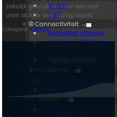
Mobiel
zakelijk gebruik en voor wie veel
VoIP
uren achter een laptop werkt.
🌐 Connectiviteit →
Categorie:
Laptop
Glasvezel Internet
Unlimited 5G Back-
UP
Tijdelijk Internet
🔒 Beveiliging →
Alarm systeem
Camera Beveiliging
🏷️ Merken →
Apple