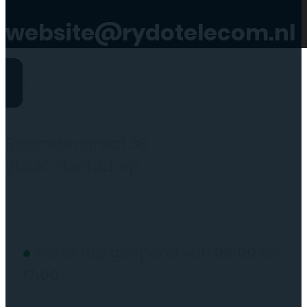
website@rydotelecom.nl
Rydo Telecom
Beemsterstraat 38
2131ZC Hoofddorp
(wij werken alleen op afspraak)
●
Vandaag geopend van
09:00
tot
17:00