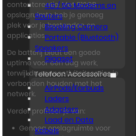
contentcreatie. Met 512GB
4G / 5G Modems en
opslagruimte heb je genoeg
Routers
plek voor je bestanden en
Beveling Camera
applicaties.
Portable (Bluetooth)
Speakers
De batterij biedt een goede
Gigaset
uptime voor een dag werk,
terwijl de connectiviteitsopties je
Telefoon Accessoires
verbonden houden met het
AirPods/Earbuds
netwerk.
Laders
Adapters
Verder profiteer je van:
Laad en Data
Genoeg opslagruimte voor
Kabels