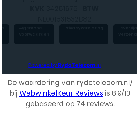
KVK
34281675 |
BTW
NL001531532B82
id
Algemene
Privacyverklaring
Levertijd 
voorwaarden
verzendk
Powered by
RydoTelecom
.nl
De waardering van rydotelecom.nl/
Webdesign – Rydo Telecom
bij
WebwinkelKeur Reviews
is 8.9/10
gebaseerd op 74 reviews.