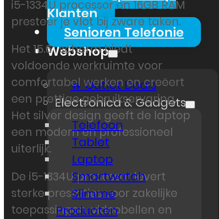
i5-1334U processor en 16GB RAM
Klanten
presteer je vlot bij zware taken.
Senioren Telefonie
Het 15.6″ scherm biedt
Webshop
voldoende werkruimte voor
comfortabel werken en creëert
🔥 Outlet Deals
een prettige gebruikservaring.
Electronica & Gadgets
Het silver design geeft de laptop
Telefoon
een modern en professioneel
Tablet
uiterlijk.
Laptop
Smartwatch
De i5-1334U processor levert
Slimme
sterke prestaties voor zakelijke
toepassingen, videobellen en
Producten