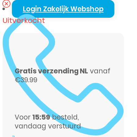
Login Zakelijk Webshop
Uitverkocht
Gratis verzending NL
vanaf
€39.99
Voor
15:59
besteld,
vandaag verstuurd